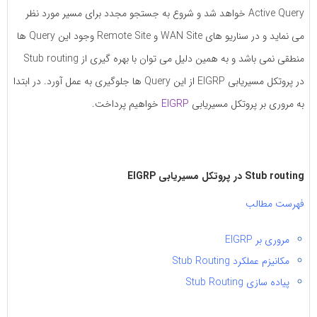
به
به
Active Query خواهد شد و شروع به جستجو مجدد برای مسیر مورد نظر
اشتراک
اشتراک
می نماید و در سناریو های WAN Site و Remote Site وجود این Query ها
بگذارید.
بگذارید.
منطقی نمی باشد و به همین دلیل می توان با بهره گیری از Stub routing
در پروتکل مسیریابی EIGRP از این Query ها جلوگیری به عمل آورد. در ابتدا
کپی
کپی
به مروری بر پروتکل مسیریابی
EIGRP
خواهیم پرداخت.
لینک
لینک
Stub routing در پروتکل مسیریابی EIGRP
فهرست مطالب
مروری بر EIGRP
مکانیزم عملکرد Stub Routing
پیاده سازی Stub Routing