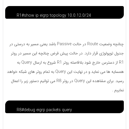
R1#show ip eigrp topology 10.0.12.0/24
چنانچه وضعیت Route در حالت Passive باشد یعنی مسیر به درستی در
جدول توپولوژی قرار دارد. در حالت پیش فرض چنانچه این مسیر در روتر
R1 از دسترس خارج شود بلافاصله روتر R1 شروع به ارسال Query به
همسایه ها می نماید و در نهایت این Query به تمام روتر های شبکه خواهد
رسید. برای مشاهده این Query در روتر R8 می توانیم دستور زیر را اعمال
نماییم .
R8#debug eigrp packets query