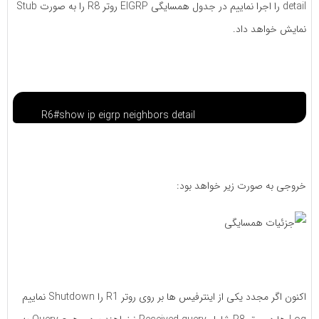
detail را اجرا نماییم در جدول همسایگی EIGRP روتر R8 را به صورت Stub
نمایش خواهد داد.
R6#show ip eigrp neighbors detail
خروجی به صورت زیر خواهد بود:
اکنون اگر مجدد یکی از اینترفیس ها بر روی روتر R1 را Shutdown نماییم