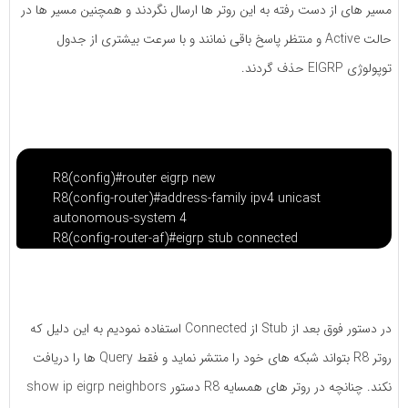
مسیر های از دست رفته به این روتر ها ارسال نگردند و همچنین مسیر ها در
حالت Active و منتظر پاسخ باقی نمانند و با سرعت بیشتری از جدول
توپولوژی EIGRP حذف گردند.
R8(config)#router eigrp new
R8(config-router)#address-family ipv4 unicast
autonomous-system 4
R8(config-router-af)#eigrp stub connected
در دستور فوق بعد از Stub از Connected استفاده نمودیم به این دلیل که
روتر R8 بتواند شبکه های خود را منتشر نماید و فقط Query ها را دریافت
نکند. چنانچه در روتر های همسایه R8 دستور show ip eigrp neighbors