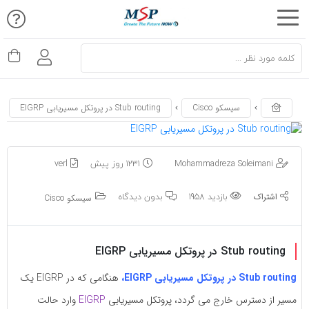
اشتراک
اشتراک
گذاری
گذاری
با
با
استفاده
استفاده
سیسکو Cisco
Stub routing در پروتکل مسیریابی EIGRP
از
از
روش‌های
روش‌های
زیر
Mohammadreza Soleimani
1231 روز پیش
verl
زیر
می‌توانید
می‌توانید
بازدید 1958
بدون دیدگاه
این
سیسکو Cisco
این
صفحه
صفحه
را
را
Stub routing در پروتکل مسیریابی EIGRP
با
با
دوستان
Stub routing در پروتکل مسیریابی EIGRP،
هنگامی که در EIGRP یک
دوستان
خود
مسیر از دسترس خارج می گردد، پروتکل مسیریابی
EIGRP
وارد حالت
خود