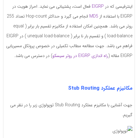
اینترفیسی که در
EIGRP
فعال است، پشتیبانی می نماید. احراز هویت در
EIGRP با استفاده از
MD5
انجام می گیرد و حداکثر Hop-count تعداد 255
روتر می باشد. همچنین امکان استفاده از مکانیزم تقسیم بار برابر ( equal
load-balance ) و تقسیم بار نا برابر ( unequal load-balance ) در EIGRP
فراهم می باشد. جهت مطالعه مطالب تکمیلی در خصوص پروتکل مسیریابی
EIGRP مقاله (
راه اندازی EIGRP در روتر سیسکو
) در دسترس می باشد.
مکانیزم عملکرد Stub Routing
جهت آشنایی با مکانیزم عملکرد Stub Routing توپولوژی زیر را در نظر می
گیریم.