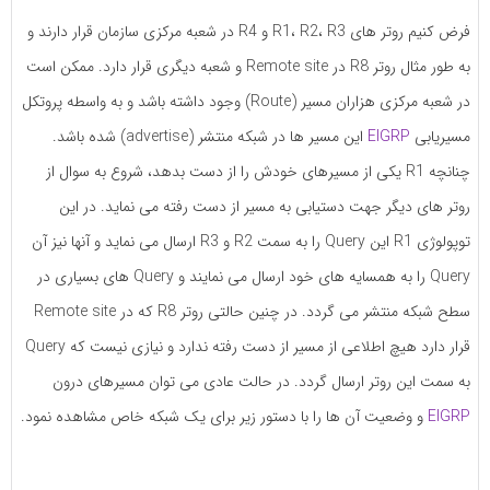
فرض کنیم روتر های R1، R2، R3 و R4 در شعبه مرکزی سازمان قرار دارند و
به طور مثال روتر R8 در Remote site و شعبه دیگری قرار دارد. ممکن است
در شعبه مرکزی هزاران مسیر (Route) وجود داشته باشد و به واسطه پروتکل
مسیریابی
EIGRP
این مسیر ها در شبکه منتشر (advertise) شده باشد.
چنانچه R1 یکی از مسیرهای خودش را از دست بدهد، شروع به سوال از
روتر های دیگر جهت دستیابی به مسیر از دست رفته می نماید. در این
توپولوژی R1 این Query را به سمت R2 و R3 ارسال می نماید و آنها نیز آن
Query را به همسایه های خود ارسال می نمایند و Query های بسیاری در
سطح شبکه منتشر می گردد. در چنین حالتی روتر R8 که در Remote site
قرار دارد هیچ اطلاعی از مسیر از دست رفته ندارد و نیازی نیست که Query
به سمت این روتر ارسال گردد. در حالت عادی می توان مسیرهای درون
EIGRP
و وضعیت آن ها را با دستور زیر برای یک شبکه خاص مشاهده نمود.