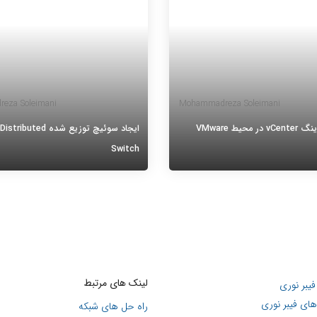
eza Soleimani
Mohammadreza Soleimani
نحوه مانیتورینگ vCenter در محیط VMware
ایجاد سوئیچ توزیع شده ed
Switch
نحوه مانیتورینگ vCenter در محیط VMware
ایجاد سوئیچ توزیع شده
vSph، در بیشتر مواقع پایش و مانیتورینگ را
Switch، در این مقاله قصد داریم به
دستور کار قرار می دهیم که با
سوئیچ توزیع شده (vDS) و ج
که مواجه شویم. به عنوان مثال در
سوئیچ استاندارد بپردازیم. در ابتدا به
سوئیچ توزیع شده در محیط
ادامه مطلب
ادامه مطلب
لینک های مرتبط
یبر نوری
ای فیبر نوری
راه حل های شبکه