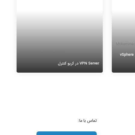
Mohammadr
Mohammadreza Soleimani
vSphere Distribut
VPN Server در کریو کنترل
 vSphere Distributed
VPN Server در کریو کنترل، یکی از مهمترین
 ایجاد
قابلیت های کریو کنترل، VPN سرور و پروتکل
ایگزینی آن با
های Tunneling می باشد. VPN عبارت مختصر
 مروری بر
Virtual Private Network می باشد. این
تکنولوژی این امکان را فراهم می
ادامه مطلب
تماس با ما: