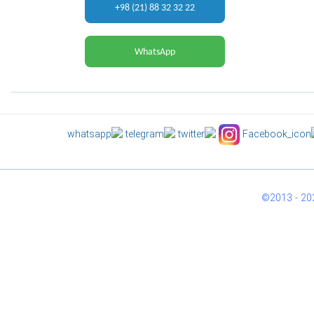
+98 (21) 88 32 32 22
WhatsApp
©2013 -
20