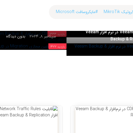
OHAMMADREZA SOLEIMANI
یک MikroTik
#مایکروسافت Microsoft
OHAMMADREZA SOLEIMANI
قابلیت CDP در نرم‌ا
MOHAMMADREZA SO
Replication
انتقال ماشین مجازی Migration در Veeam Backup
قابلیت VeeamZIP در نرم افزار Veeam
بازدید 1333
سپتامبر 8, 2024
بدون دیدگاه
Backup & R
بازدید 1477