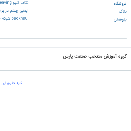
نکات کلیو Cleaving یا برش فیبر نوری
فروشگاه
ایمنی چشم در براب
بلاگ
backhaul شبکه چیست؟
پژوهش
گروه آموزش منتخب صنعت پارس
کلیه حقوق این