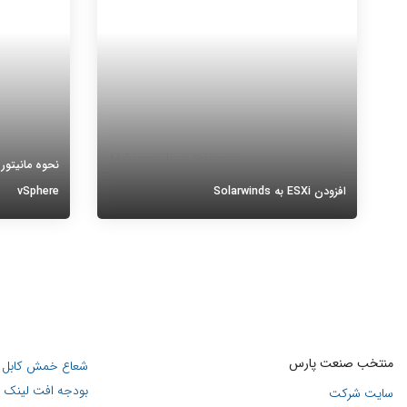
Mohammadreza Soleimani
افزودن ESXi به Solarwinds
vSphere
افزودن ESXi به Solarwinds، در این مقاله
قصد داریم افزودن یک ویندوز سرور به
ere
Solarwinds را مورد بررسی قرار دهیم. یکی از
در زمانی در 
مهمترین موجودیت های شبکه سرور های ESXi
مشکلی در شب
می باشند. ESXi ها در سطح
شرایطی که
ادامه مطلب
منتخب صنعت پارس
شعاع خمش کابل ف
بودجه افت لینک ه
سایت شرکت