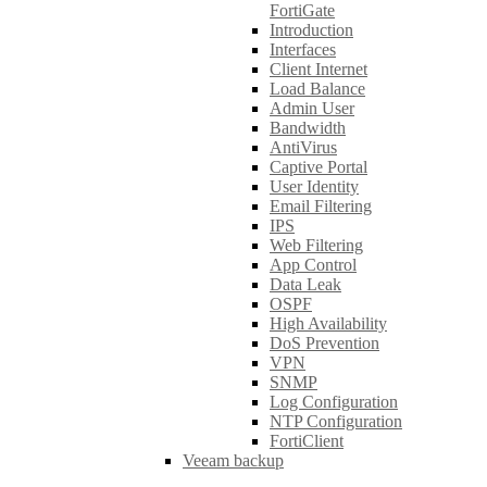
FortiGate
Introduction
Interfaces
Client Internet
Load Balance
Admin User
Bandwidth
AntiVirus
Captive Portal
User Identity
Email Filtering
IPS
Web Filtering
App Control
Data Leak
OSPF
High Availability
DoS Prevention
VPN
SNMP
Log Configuration
NTP Configuration
FortiClient
Veeam backup