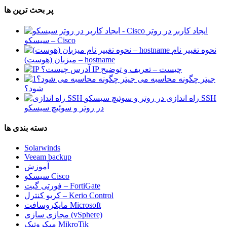
پر بحث ترین ها
ایجاد کاربر در روتر
سیسکو – Cisco
نحوه تغییر نام
میزبان (هوست) – hostname
آدرس IP چیست – تعریف و توضیح
جیتر چگونه محاسبه می
شود؟
راه اندازی SSH
در روتر و سوئیچ سیسکو
دسته بندی ها
Solarwinds
Veeam backup
آموزش
سیسکو Cisco
فورتی گیت – FortiGate
کریو کنترل – Kerio Control
مایکروسافت Microsoft
مجازی سازی (vSphere)
میکروتیک MikroTik