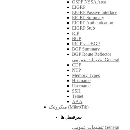
OSPF NSSA Area
EIGRP
EIGRP Passive Interface
EIGRP Summary
EIGRP Authentication
EIGRP Stub
RIP
BGP
iBGP vs eBGP
BGP Summary
BGP Route Reflector
تنظیمات عمومی General
CDP
NTP
Memory Types
Hostname
Username
SSH
Telnet
AAA
میکروتیک (MikroTik)
سرفصل ها
تنظیمات عمومی General