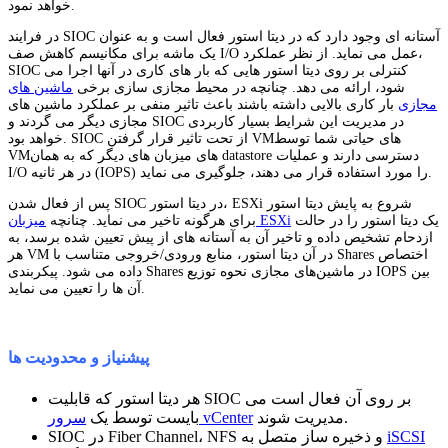
خواهد نمود.
در فرایند SIOC آستانه ای وجود دارد که در دیتا استور فعال است و به عنوان
یک ماشه برای مکانیسم کاهش صف I/O عمل می نماید. از نظر عملکرد،
SIOC کنترلی بر روی دیتا استور هایی که بار های کاری در آنها اجرا می
شود، ارائه می دهد. چنانچه در محیط مجازی سازی برخی
ماشین های
مجازی
بار کاری بالایی داشته باشند باعث تاثیر منفی بر عملکرد ماشین های
مجازی دیگر می گردند و SIOC در مدیریت این شرایط بسیار کاربردی
خواهد بود. SIOC از تحت تاثیر قرار گرفتن VMهای حیاتی شما توسط
VMهای میزبان های دیگر که به همان datastore دسترسی دارند و عملیات
I/O در هر ثانیه (IOPS) را مورد استفاده قرار می دهند، جلوگیری می نماید.
پس از فعال شدن SIOC در دیتا استور، ESXi شروع به پایش دیتا استور
یک دیتا استور را در حالت
میزبان ESXi
برای هرگونه تاخیر می نماید. چنانچه
ازدحام تشخیص داده و تاخیر آن به آستانه های از پیش تعیین شده برسد، به
هر VM در آن دیتا استور، منابع ورودی/خروجی متناسب با Shares اختصاص
داده می ‌شود. پیکربندی Shares در ماشین‌های مجازی نحوه توزیع IOPS بین
آن ها را تعیین می نماید.
پیشنیاز و محدودیت ها
هر دیتا استور که قابلیت SIOC بر روی آن فعال است می
مدیریت شوند.
سرور vCenter
بایست توسط یک
iSCSI
SIOC در Fiber Channel، NFS و ذخیره ساز متصل به