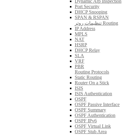
Dynamic Arp Inspection
Port Security
DHCP Snooping
SPAN & RSPAN
تنظیمات روتر Routing
IP Address
MPLS
NAT
HSRP
DHCP Relay
SLA
VRF
PBR
Routing Protocols
Static Routing
Router On a Stick
ISIS
ISIS Authentication
OSPF
OSPF Passive Interface
OSPF Summary
OSPF Authentication
OSPF IPv6
OSPF Virtual Link
OSPF Stub Area