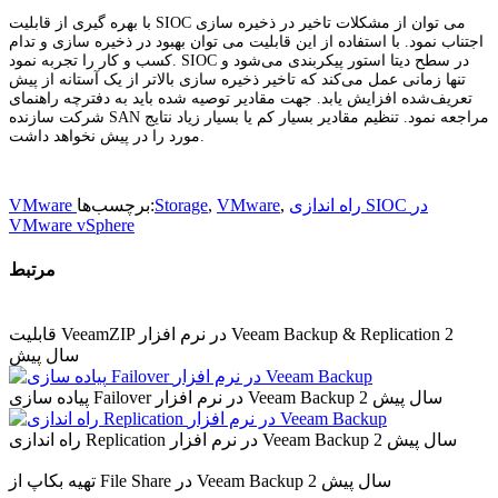
با بهره گیری از قابلیت SIOC می توان از مشکلات تاخیر در ذخیره سازی
اجتناب نمود. با استفاده از این قابلیت می توان بهبود در ذخیره سازی و تدام
کسب و کار را تجربه نمود. SIOC در سطح دیتا استور پیکربندی می‌شود و
تنها زمانی عمل می‌کند که تاخیر ذخیره‌ سازی بالاتر از یک آستانه از پیش
تعریف‌شده افزایش یابد. جهت مقادیر توصیه شده باید به دفترچه راهنمای
شرکت سازنده SAN مراجعه نمود. تنظیم مقادیر بسیار کم یا بسیار زیاد نتایج
مورد را در پیش نخواهد داشت.
راه اندازی SIOC در
,
VMware
,
Storage
برچسب‌ها:
VMware
VMware vSphere
مرتبط
2
قابلیت VeeamZIP در نرم افزار Veeam Backup & Replication
سال پیش
2 سال پیش
پیاده سازی Failover در نرم افزار Veeam Backup
2 سال پیش
راه اندازی Replication در نرم افزار Veeam Backup
2 سال پیش
تهیه بکاپ از File Share در Veeam Backup