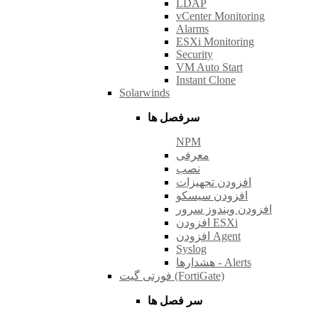
LDAP
vCenter Monitoring
Alarms
ESXi Monitoring
Security
VM Auto Start
Instant Clone
Solarwinds
سرفصل ها
NPM
معرفی
نصب
افزودن تجهیزات
افزودن سیسکو
افزودن ویندوز سرور
افزودن ESXi
افزودن Agent
Syslog
هشدارها - Alerts
فورتی گیت (FortiGate)
سر فصل ها