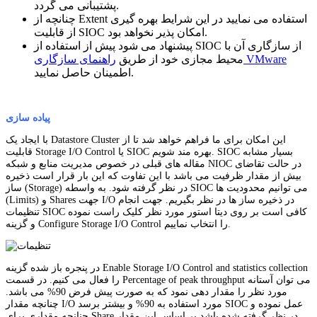
پشتیبانی می گردد.
چنانچه از Extent استفاده می نمایید در این شرایط بهره گیری
از قابلیت SIOC امکان پذیر نخواهد بود.
پیشنهاد می شود پیش از استفاده از SIOC از سازگاری آن با
راهنمای سازگاری VMware
محیط مجازی خود از طریق
اطمینان حاصل نمایید.
پیاده سازی
با ایجاد یک Datastore Cluster این امکان برای ما فراهم خواهد شد تا از
قابلیت Storage I/O Control یا SIOC بهره مند شویم. SIOC بسیار مشابه
مقاله های قبلی در خصوص مدیریت منابع و شبکه NIOC در حالت تقاضای
بیش از مقدار ظرفیت می باشد با این تفاوت که این بار قرار است ذخیره
ساز (Storage) در نظر گرفته شود. به واسطه SIOC می توانیم محدودیت ها
(Limits) و Shares جهت I/O در ذخیره ساز ها در نظر بگیریم. جهت انجام
تنظیمات SIOC کافی است بر روی دیتا استور مورد نظر کلیک راست نموده
و گزینه Configure Storage I/O Control را انتخاب نماییم.
در پنجره باز شده گزینه Enable Storage I/O Control and statistics collection
را فعال می کنیم. در قسمت Percentage of peak throughput می توان آستانه
مورد نظر را مقدار دهی نمود که به صورت پیش فرض 90% می باشد.
چنانچه مقدار I/O مورد استفاده به 90% و بیشتر برسد SIOC عمل نموده و
چنانچه مقداری برای Share در نظر گرفته شده باشد بر اساس این مقدار