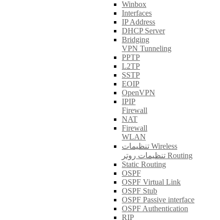
Winbox
Interfaces
IP Address
DHCP Server
Bridging
VPN Tunneling
PPTP
L2TP
SSTP
EOIP
OpenVPN
IPIP
Firewall
NAT
Firewall
WLAN
تنظیمات Wireless
تنظیمات روتر Routing
Static Routing
OSPF
OSPF Virtual Link
OSPF Stub
OSPF Passive interface
OSPF Authentication
RIP