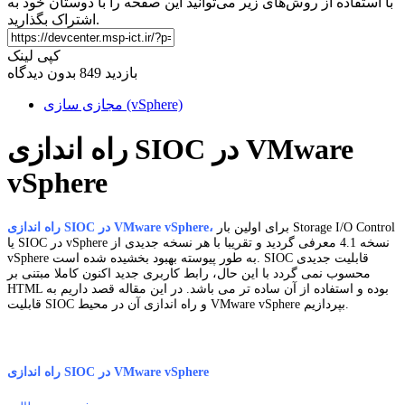
با استفاده از روش‌های زیر می‌توانید این صفحه را با دوستان خود به
اشتراک بگذارید.
کپی لینک
بازدید 849
بدون دیدگاه
مجازی سازی (vSphere)
راه اندازی SIOC در VMware
vSphere
برای اولین بار Storage I/O Control
راه اندازی SIOC در VMware vSphere،
یا SIOC در vSphere نسخه 4.1 معرفی گردید و تقریبا با هر نسخه جدیدی از
vSphere به طور پیوسته بهبود بخشیده شده است. SIOC قابلیت جدیدی
محسوب نمی گردد با این حال، رابط کاربری جدید اکنون کاملا مبتنی بر
HTML بوده و استفاده از آن ساده تر می باشد. در این مقاله قصد داریم به
قابلیت SIOC و راه اندازی آن در محیط VMware vSphere بپردازیم.
راه اندازی SIOC در VMware vSphere