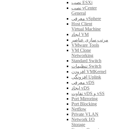
نصب ESXi
نصب vCenter
General
معرفی vSphere
Host Client
Virtual Machine
ایجاد VM
مرتب سازی عناصر
VMware Tools
VM Clone
Networking
Standard Switch
تنظیمات Switch
افزودن VMKernel
افزونگی Uplink
معرفی vDS
ایجاد vDS
تفاوت vDS و vSS
Port Mirroring
Port Blocking
Netflow
Private VLAN
Network I/O
Storage