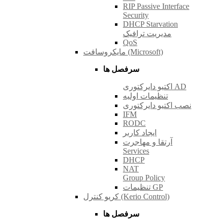
RIP Passive Interface
Security
DHCP Starvation
مدیریت ترافیک
QoS
مایکروسافت (Microsoft)
سرفصل ها
اکتیو دایرکتوری AD
تنظیمات اولیه
نصب اکتیو دایرکتوری
IFM
RODC
ایجاد کاربر
آرتقا و مهاجرت
Services
DHCP
NAT
Group Policy
تنظیمات GP
کریو کنترل (Kerio Control)
سرفصل ها