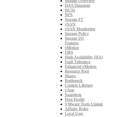
Storage Overview
DAS Datastore
iSCSI
NFS
Storage FT
vSAN
vSAN Monitoring
Storage Policy
Storage I/O
Features
vMotion
DRS
High Availability (HA)
Fault Tolerance
Enhanced vMotion
Resource Pool
Shares
Bottleneck
Content Liberary
vApp
Snapshots
Host Profile
VMware Tools Update
Affinity Rules
Local User