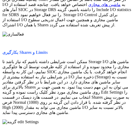
I/O به
ماشین های مجازی
اختصاص خواهد یافت. چنانچه قصد استفاده از
آمار های SIOC در Storage DRS را داشته باشیم، گزینه Include I/O statistics
for SDRS را نیز فعال خواهیم نمود. Storage I/O Control برای کنترل
استفاده از I/O ماشین مجازی و همچنین جهت اعمال تدریجی سطوح
اشتراک I/O یا همان Shares از پیش تعریف شده استفاده می گردد.
بکارگیری Shares و Limits
ممکن است شرایطی داشته باشیم که نیاز باشد تا Storage I/O ماشین های
مجازی را محدود نموده و از استفاده از کلیه ظرفیت توسط آن ها جلوگیری
نماییم، این کار به واسطه SIOC انجام خواهد گرفت. یا یک ماشین مجازی
در شرایطی نیاز به استفاده بیشتری از I/O ذخیره ساز (Storage) نسبت به
سایر ماشین های مجازی دارد. در این شرایط با در نظر گرفتن مقادیر
بالاتری برای Shares می توان به این مهم دست پیدا نمود. به همین جهت بر
روی ماشین مجازی مورد نظر کلیک راست نموده و گزینه Edit Settings را
انتخاب می نماییم. در قسمت هارد دیسک در قسمت Shares به صورت پیش
فرض Normal (1000) در نظر گرفته شده. با قرار دادن این گزینه بر روی
High (2000) ماشین مجازی می تواند به مقدار I/O بالاتر نسبت به سایر
ماشین های مجازی دسترسی پیدا نماید.