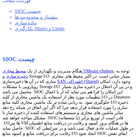
فهرست مطالب
SIOC چیست
پیشنیاز و محدودیت ها
پیاده سازی
بکارگیری Shares و Limits
SIOC چیست
، توجه به
محیط مجازی VMware vSphere
هنگام مدیریت و نگهداری از یک
ذخیره سازی
و Storage I/O بسیار حیاتی است. در اکثر محیط ‌های مجازی‌
وجود دارد، امکان
SAN اشتراکی (Shared)
سازی که در آن ‌ها ذخیره‌سازی
رویارویی با مشکلات Storage I/O و در پی آن اختلال در ذخیره سازی بسیار
محتمل می باشد. SIOC این امکان را فرا هم می نماید که از با اعمال
تنظیمات مورد نظر از استفاده یک ماشین مجازی از کلیه I/O در Datastore
جلوگیری نمود. به زبانی ساده تر یک ماشین مجازی کلیه منابع I/O ذخیره
سازی را مورد استفاده قرار ندهد چرا که اگر این اتفاق در شبکه رخ دهد
سایر ماشین های مجازی و سیستم های استفاده کننده از ذخیره ساز با
مشکل مواجه خواهد شد. SIOC قادر است از توزیع برابر (یا منصفانه)
I/Oها بین VM ها در هنگام بروز کمبود و رقابت در دریافت منابع اطمینان
حاصل نماید. SIOC در طول عملیات عادی فعال نمی باشد و در شرایطی که
رقابت برای دریافت منابع و کمبود منابع I/O ایجاد شود SIOC ایفای نقش