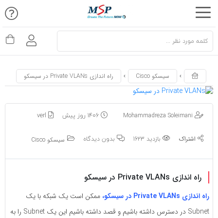
اشتراک
اشتراک
گذاری
گذاری
با
با
استفاده
استفاده
سیسکو Cisco
راه اندازی Private VLANs در سیسکو
از
از
روش‌های
روش‌های
زیر
Mohammadreza Soleimani
1406 روز پیش
verl
زیر
می‌توانید
می‌توانید
بازدید 1623
بدون دیدگاه
این
سیسکو Cisco
این
صفحه
صفحه
را
را
راه اندازی Private VLANs در سیسکو
با
با
دوستان
راه اندازی Private VLANs در سیسکو،
ممکن است یک شبکه با یک
دوستان
خود
Subnet در دسترس داشته باشیم و قصد داشته باشیم این یک Subnet را به
خود