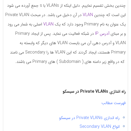
به
به
چندین بخش تقسیم نماییم. دلیل اینکه از VLANs با s جمع آورده می شود
اشتراک
اشتراک
این است که چندین
VLAN
در آن دخیل می باشد. در مبحث Private VLAN
بگذارید.
بگذارید.
یک عنوان به نام Primary وجود دارد که یک
VLAN
اصلی به شمار می رود
و بر مبنای
آدرس IP
در شبکه فعالیت می نماید. پس از ایجاد Primary
کپی
کپی
VLAN و آدرس دهی آن می بایست VLAN های دیگر که وابسته به
لینک
لینک
Primary هستند، ایجاد گردند که این VLAN ها را Secondary می نامند
که در واقع زیر دامنه های ( Subdomain ) های Primary می باشند.
راه اندازی Private VLANs در سیسکو
فهرست مطالب
راه اندازی Private VLANs در سیسکو
انواع Secondary VLAN