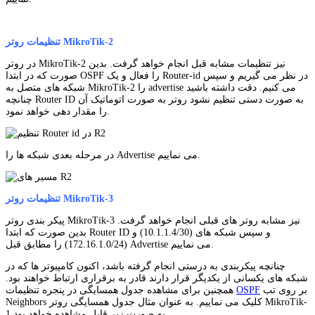
تنظیمات روتر MikroTik-2
در روتر MikroTik-2 نیز تنظیمات مشابه قبل انجام خواهد گرفت. بدین
صورت که در ابتدا OSPF را فعال و یک Router-id در نظر می گیریم و سپس
شبکه های متصل به MikroTik-2 را advertise می کنیم. دقت داشته باشید
چنانچه Router ID به صورت دستی تنظیم نشود روتر به صورت اتوماتیک آن
را مقدار دهی خواهد نمود.
در مرحله بعدی شبکه ها را Advertise می نماییم.
تنظیمات روتر MikroTik-3
پیکر بندی روتر MikroTik-3 نیز مشابه روتر های قبلی انجام خواهد گرفت.
بدین صورت که ابتدا Router ID و سپس شبکه های (10.1.1.4/30) و
(172.16.1.0/24) را مطابق قبل Advertise می نماییم.
چنانچه پیکربندی به درستی انجام گرفته باشد، اکنون کامپیوتر ها که در
شبکه های یکسانی از یکدیگر قرار دارند قادر به برقراری ارتباط خواهند بود.
بر روی تب
OSPF
همچنین برای مشاهده جدول همسایگی در پنجره تنظیمات
Neighbors کلیک می نماییم. به عنوان مثال جدول همسایگی روتر MikroTik-
1 به صورت زیر قابل مشاهده خواهد بود.