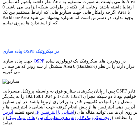
نظر داشته باشیم که تمامی Area ها می بایست به صورت مستقیم به Area
0 ارتباط داشته باشند. رعایت این نکته در طراحی شبکه الزامی می باشد.
اگرچه راهکار هایی جهت سناریو هایی که ارتباط مستقیم بین یک Area با
Backbone Area وجود ندارد، در دسترس است اما همواره پیشنهاد می شود
که از استاندارد ها پیروی نماییم.
پیاده سازی OSPF در میکروتیک
در روتربرد های میکروتیک یک توپولوژی ساده
OSPF
جهت پیاده سازی
متشکل از سه روتر که هر سه در Area 0 (Backbone) قرار دارند را در نظر
می گیریم.
پس از پایان پیکربندی سناریو فوق به واسطه پروتکل مسیریابی OSPF قادر
خواهیم بود تا دو شبکه مجزای 172.16.1.0/24 و 192.168.1.0/24 را به یکدیگر
متصل و در انتها دو کامپیوتر قادر به برقراری ارتباط باشند. در این سناریو
آدرس دهی اینترفیس ها از پیش انجام گرفته جهت آشنایی با اینترفیس ها و
بر روی آن ها می توانید مقاله های (
آشنایی با اینترفیس
آدرس IP
نحوه تنظیم
) را مطالعه
روش های تنظیم آدرس IP روی میکروتیک
) و (
ها در میکروتیک
نمایید.