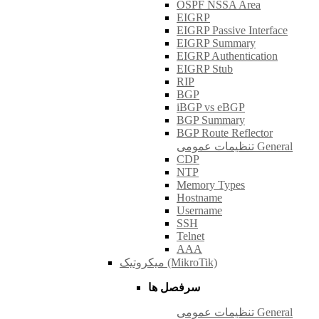
OSPF NSSA Area
EIGRP
EIGRP Passive Interface
EIGRP Summary
EIGRP Authentication
EIGRP Stub
RIP
BGP
iBGP vs eBGP
BGP Summary
BGP Route Reflector
تنظیمات عمومی General
CDP
NTP
Memory Types
Hostname
Username
SSH
Telnet
AAA
میکروتیک (MikroTik)
سرفصل ها
تنظیمات عمومی General