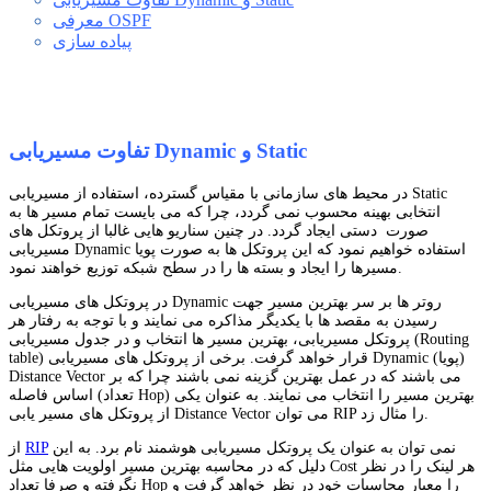
معرفی OSPF
پیاده سازی
تفاوت مسیریابی Dynamic و Static
در محیط های سازمانی با مقیاس گسترده، استفاده از مسیریابی Static
انتخابی بهینه محسوب نمی گردد، چرا که می بایست تمام مسیر ها به
صورت دستی ایجاد گردد. در چنین سناریو هایی غالبا از پروتکل های
مسیریابی Dynamic استفاده خواهیم نمود که این پروتکل ها به صورت پویا
مسیرها را ایجاد و بسته ها را در سطح شبکه توزیع خواهند نمود.
در پروتکل های مسیریابی Dynamic روتر ها بر سر بهترین مسیر جهت
رسیدن به مقصد ها با یکدیگر مذاکره می نمایند و با توجه به رفتار هر
پروتکل مسیریابی، بهترین مسیر ها انتخاب و در جدول مسیریابی (Routing
table) قرار خواهد گرفت. برخی از پروتکل های مسیریابی Dynamic (پویا)
Distance Vector می باشند که در عمل بهترین گزینه نمی باشند چرا که بر
اساس فاصله (تعداد Hop) بهترین مسیر را انتخاب می نمایند. به عنوان یکی
از پروتکل های مسیر یابی Distance Vector می توان RIP را مثال زد.
نمی توان به عنوان یک پروتکل مسیریابی هوشمند نام برد. به این
RIP
از
دلیل که در محاسبه بهترین مسیر اولویت هایی مثل Cost هر لینک را در نظر
نگرفته و صرفا تعداد Hop را معیار محاسبات خود در نظر خواهد گرفت و