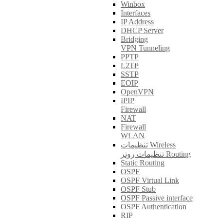
Winbox
Interfaces
IP Address
DHCP Server
Bridging
VPN Tunneling
PPTP
L2TP
SSTP
EOIP
OpenVPN
IPIP
Firewall
NAT
Firewall
WLAN
تنظیمات Wireless
تنظیمات روتر Routing
Static Routing
OSPF
OSPF Virtual Link
OSPF Stub
OSPF Passive interface
OSPF Authentication
RIP