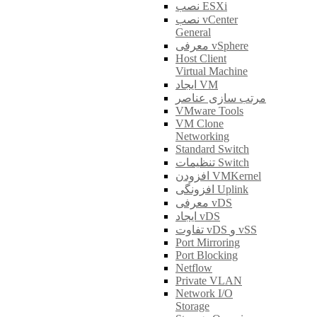
نصب ESXi
نصب vCenter
General
معرفی vSphere
Host Client
Virtual Machine
ایجاد VM
مرتب سازی عناصر
VMware Tools
VM Clone
Networking
Standard Switch
تنظیمات Switch
افزودن VMKernel
افزونگی Uplink
معرفی vDS
ایجاد vDS
تفاوت vDS و vSS
Port Mirroring
Port Blocking
Netflow
Private VLAN
Network I/O
Storage