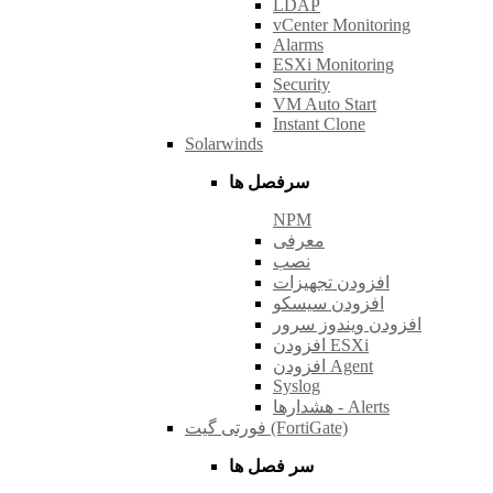
LDAP
vCenter Monitoring
Alarms
ESXi Monitoring
Security
VM Auto Start
Instant Clone
Solarwinds
سرفصل ها
NPM
معرفی
نصب
افزودن تجهیزات
افزودن سیسکو
افزودن ویندوز سرور
افزودن ESXi
افزودن Agent
Syslog
هشدارها - Alerts
فورتی گیت (FortiGate)
سر فصل ها