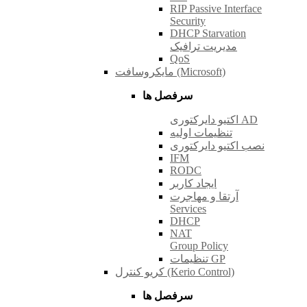
RIP Passive Interface
Security
DHCP Starvation
مدیریت ترافیک
QoS
مایکروسافت (Microsoft)
سرفصل ها
اکتیو دایرکتوری AD
تنظیمات اولیه
نصب اکتیو دایرکتوری
IFM
RODC
ایجاد کاربر
آرتقا و مهاجرت
Services
DHCP
NAT
Group Policy
تنظیمات GP
کریو کنترل (Kerio Control)
سرفصل ها