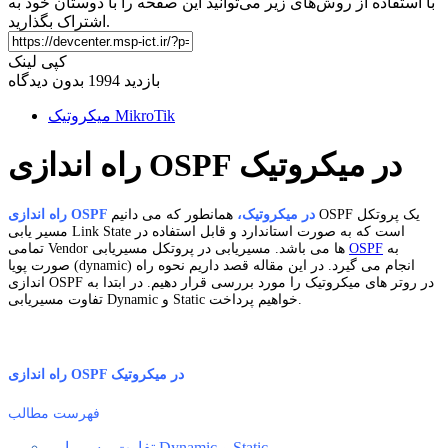
با استفاده از روش‌های زیر می‌توانید این صفحه را با دوستان خود به
اشتراک بگذارید.
کپی لینک
بازدید 1994
بدون دیدگاه
میکروتیک MikroTik
راه اندازی OSPF در میکروتیک
راه اندازی OSPF در میکروتیک،
همانطور که می دانیم OSPF یک پروتکل
مسیر یابی Link State است که به صورت استاندارد و قابل استفاده در
به
OSPF
تمامی Vendor ها می باشد. مسیریابی در پروتکل مسیریابی
صورت پویا (dynamic) انجام می گیرد. در این مقاله قصد داریم نحوه راه
اندازی OSPF در روتر های میکروتیک را مورد بررسی قرار دهیم. در ابتدا به
تفاوت مسیریابی Dynamic و Static خواهیم پرداخت.
راه اندازی OSPF در میکروتیک
فهرست مطالب
تفاوت مسیریابی Dynamic و Static