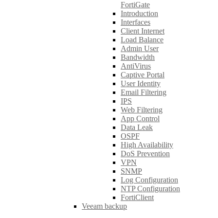
FortiGate
Introduction
Interfaces
Client Internet
Load Balance
Admin User
Bandwidth
AntiVirus
Captive Portal
User Identity
Email Filtering
IPS
Web Filtering
App Control
Data Leak
OSPF
High Availability
DoS Prevention
VPN
SNMP
Log Configuration
NTP Configuration
FortiClient
Veeam backup