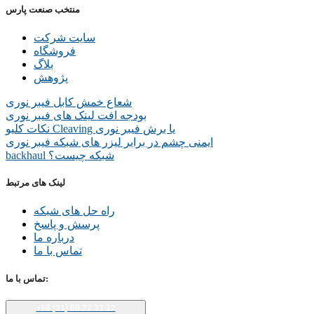
منتخب صنعت پارس
سایت شرکت
فروشگاه
بلاگ
پژوهش
شعاع خمش کابل فیبر نوری
بودجه افت لینک های فیبر نوری
نکات کلیو Cleaving یا برش فیبر نوری
ایمنی چشم در برابر لیزر های شبکه فیبر نوری
backhaul شبکه چیست؟
لینک های مرتبط
راه حل های شبکه
پرسش و پاسخ
درباره ما
تماس با ما
تماس با ما:
+98 (21) 88 32 32 22