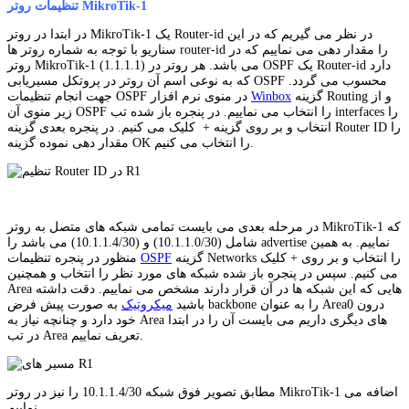
تنظیمات روتر MikroTik-1
در ابتدا در روتر MikroTik-1 یک Router-id در نظر می گیریم که در این
سناریو با توجه به شماره روتر ها router-id را مقدار دهی می نماییم که در
روتر MikroTik-1 (1.1.1.1) می باشد. هر روتر در OSPF یک Router-id دارد
که به نوعی اسم آن روتر در پروتکل مسیریابی OSPF محسوب می گردد.
گزینه Routing و از
Winbox
جهت انجام تنظیمات OSPF در منوی نرم افزار
زیر منوی آن OSPF را انتخاب می نماییم. در پنجره باز شده تب interfaces را
انتخاب و بر روی گزینه + کلیک می کنیم. در پنجره بعدی گزینه Router ID را
مقدار دهی نموده گزینه OK را انتخاب می کنیم.
در مرحله بعدی می بایست تمامی شبکه های متصل به روتر MikroTik-1 که
شامل (10.1.1.0/30) و (10.1.1.4/30) می باشد را advertise نماییم. به همین
گزینه Networks را انتخاب و بر روی + کلیک
OSPF
منظور در پنجره تنظیمات
می کنیم. سپس در پنجره باز شده شبکه های مورد نظر را انتخاب و همچنین
Area هایی که این شبکه ها در آن قرار دارند مشخص می نماییم. دقت داشته
باشید
میکروتیک
به صورت پیش فرض backbone را به عنوان Area0 درون
خود دارد و چنانچه نیاز به Area های دیگری داریم می بایست آن را در ابتدا
در تب Area تعریف نماییم.
مطابق تصویر فوق شبکه 10.1.1.4/30 را نیز در روتر MikroTik-1 اضافه می
نماییم.