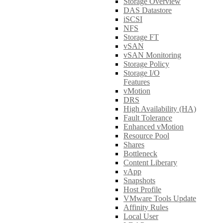
Storage Overview
DAS Datastore
iSCSI
NFS
Storage FT
vSAN
vSAN Monitoring
Storage Policy
Storage I/O
Features
vMotion
DRS
High Availability (HA)
Fault Tolerance
Enhanced vMotion
Resource Pool
Shares
Bottleneck
Content Liberary
vApp
Snapshots
Host Profile
VMware Tools Update
Affinity Rules
Local User