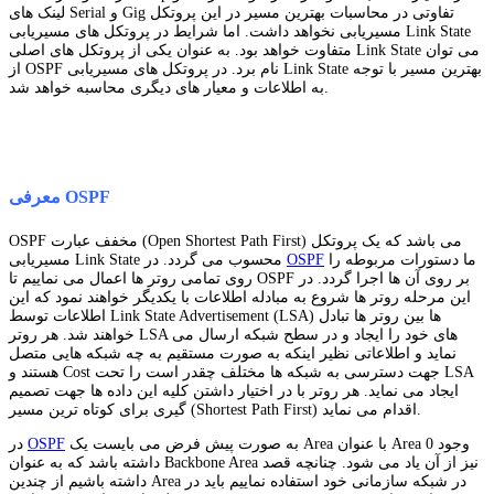
لینک های Serial و Gig تفاوتی در محاسبات بهترین مسیر در این پروتکل
مسیریابی نخواهد داشت. اما شرایط در پروتکل های مسیریابی Link State
متفاوت خواهد بود. به عنوان یکی از پروتکل های اصلی Link State می توان
از OSPF نام برد. در پروتکل های مسیریابی Link State بهترین مسیر با توجه
به اطلاعات و معیار های دیگری محاسبه خواهد شد.
معرفی OSPF
OSPF مخفف عبارت (Open Shortest Path First) می باشد که یک پروتکل
ما دستورات مربوطه را
OSPF
مسیریابی Link State محسوب می گردد. در
روی تمامی روتر ها اعمال می نماییم تا OSPF بر روی آن ها اجرا گردد. در
این مرحله روتر ها شروع به مبادله اطلاعات با یکدیگر خواهند نمود که این
اطلاعات توسط Link State Advertisement (LSA) ها بین روتر ها تبادل
خواهند شد. هر روتر LSA های خود را ایجاد و در سطح شبکه ارسال می
نماید و اطلاعاتی نظیر اینکه به صورت مستقیم به چه شبکه هایی متصل
هستند و Cost جهت دسترسی به شبکه ها مختلف چقدر است را تحت LSA
ایجاد می نماید. هر روتر با در اختیار داشتن کلیه این داده ها جهت تصمیم
گیری برای کوتاه ترین مسیر (Shortest Path First) اقدام می نماید.
به صورت پیش فرض می بایست یک Area با عنوان Area 0 وجود
OSPF
در
داشته باشد که به عنوان Backbone Area نیز از آن یاد می شود. چنانچه قصد
داشته باشیم از چندین Area در شبکه سازمانی خود استفاده نماییم باید در