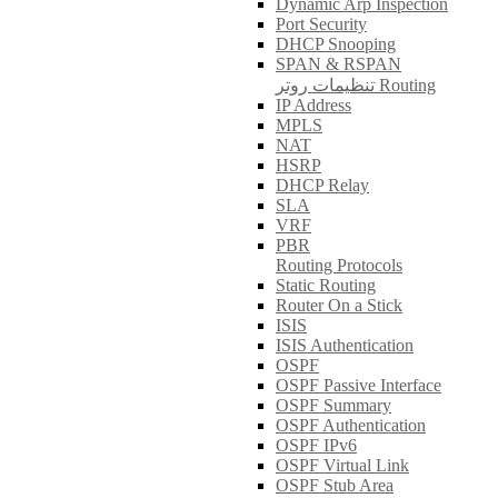
Dynamic Arp Inspection
Port Security
DHCP Snooping
SPAN & RSPAN
تنظیمات روتر Routing
IP Address
MPLS
NAT
HSRP
DHCP Relay
SLA
VRF
PBR
Routing Protocols
Static Routing
Router On a Stick
ISIS
ISIS Authentication
OSPF
OSPF Passive Interface
OSPF Summary
OSPF Authentication
OSPF IPv6
OSPF Virtual Link
OSPF Stub Area