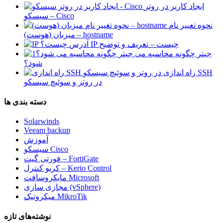
ایجاد کاربر در روتر
سیسکو – Cisco
نحوه تغییر نام
میزبان (هوست) – hostname
آدرس IP چیست – تعریف و توضیح
جیتر چگونه محاسبه می
شود؟
راه اندازی SSH
در روتر و سوئیچ سیسکو
دسته بندی ها
Solarwinds
Veeam backup
آموزش
سیسکو Cisco
فورتی گیت – FortiGate
کریو کنترل – Kerio Control
مایکروسافت Microsoft
مجازی سازی (vSphere)
میکروتیک MikroTik
نوشته‌های تازه