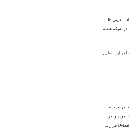
در نظر داشته باشید در این سناریو ها آدرس های IP از قبل بر روی دستگاه ها و روتربرد های میکروتیک تنظیم گردیده. چنانچه نیاز به یادگیری نحوه قرار دادن آدرس IP
ه در شبکه شعبه
 در این سناریو
محیط واقعی به جای 192.168.12.2 آدرس Public IP قرار می گیرد. در مرحله
انتخاب نموده و در
پنجره باز شده بر روی گزینه L2TP Server کلیک می نماییم. در پنجره باز شده گزینه Enable را فعال نموده و قسمت Default Profile را بروی Default-encryption قرار می