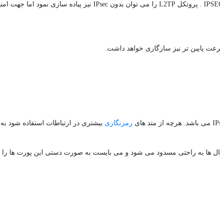
بخصوص در هنگام بهره گیری از IPSEC . پروتکل L2TP را می توان بدون IPsec نیز پیاد
رمزنگاری
بیشتری در ارتباطات استفاده شود به 