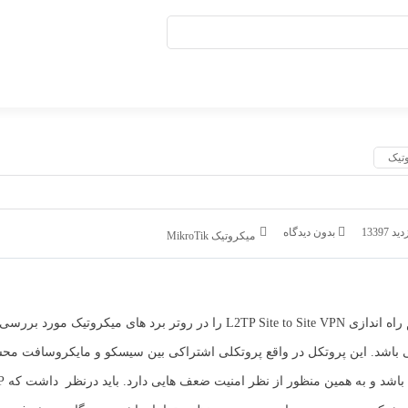
د 13397
بدون دیدگاه
میکروتیک MikroTik
در این مقاله قصد داریم راه اندازی L2TP Site to Site VPN را در روتر برد های میکروتیک 
پروتکل Tunneling در لایه دو ( Layer 2 Tunneling Protocol ) می باشد. این پروتکل در واقع پروتکلی اشتراکی بین سیسکو و ما