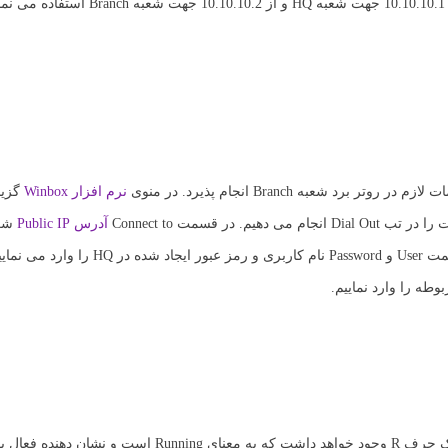
دوم تخصیص خواهد یافت را وارد می نماییم که در این سناریو ما از آدرس 10.10.10.1
نرم افزار Winbox
آدرس Public IP
را وارد می نماییم که در این سناریو آدرس 192.168.12.1 می باشد. در قسمت User و Password 
اکنون در پنجره تنظیمات PPP یک ردیف اضافه خواهد شد. در ستون اول یک حرف R وجود خواهد داشت که به معنای g