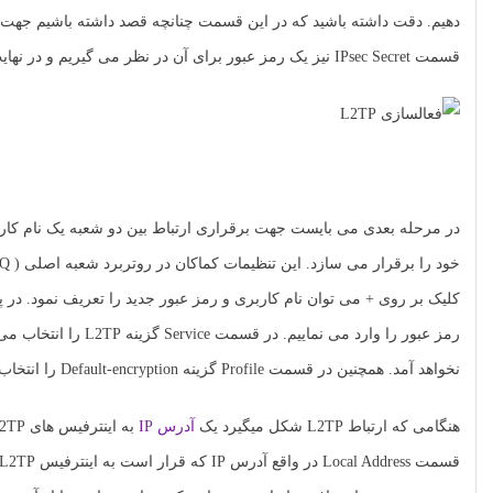
قسمت IPsec Secret نیز یک رمز عبور برای آن در نظر می گیریم و در نهایت بر روی OK کلیک می نماییم.
نخواهد آمد. همچنین در قسمت Profile گزینه Default-encryption را انتخاب می نماییم.
هنگامی که ارتباط L2TP شکل میگیرد یک
آدرس IP
به اینترفیس های L2TP اختصاص می یابد. به همین جهت یک