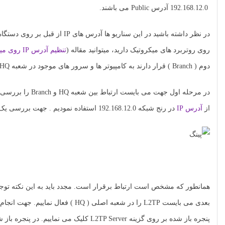
192.168.12.0 آدرس Public می باشند.
روی روتربرد های میکروتیک دارید، میتوانید مقاله (
تنظیم آدرس IP روی میکروتیک
دوم ( Branch ) قرار دارند به کامپیوتر ها و سرور های موجود در شعبه HQ دسترسی داشته باشند.
در مرحله اول جهت می بایست ارتباط بین شعبه HQ و Branch را بررسی نماییم. این ارتباط در محیط واقعی یک ارتباط با
از
آدرس IP
در رنج شبکه 192.168.12.0 استفاده نمودیم . جهت بررسی یک پینگ از سمت Branch به سمت HQ ارسال می نماییم.
بعدی می بایست L2TP را در شعبه اصلی ( HQ ) فعال نماییم. جهت انجام این کار در روتر برد سمت HQ از منوی