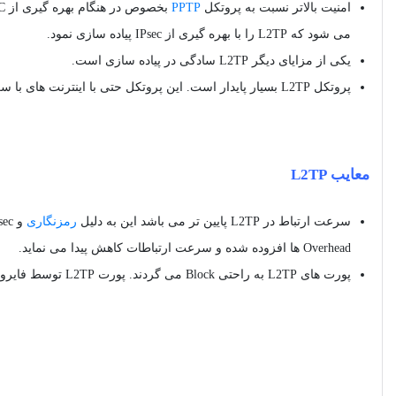
امنیت بالاتر نسبت به پروتکل
PPTP
می شود که L2TP را با بهره گیری از IPsec پیاده سازی نمود.
یکی از مزایای دیگر L2TP سادگی در پیاده سازی است.
پروتکل L2TP بسیار پایدار است. این پروتکل حتی با اینترنت های با سرعت پایین تر نیز سازگاری خواهد داشت.
معایب L2TP
سرعت ارتباط در L2TP پایین تر می باشد این به دلیل
رمزنگاری
و IPsec می باشد. هرچه از متد های
Overhead ها افزوده شده و سرعت ارتباطات کاهش پیدا می نماید.
پورت های L2TP به راحتی Block می گردند. پورت L2TP توسط فایروال ها به راحتی مسدود می شود و می بایست به صورت دستی این پورت ها را باز نمود.