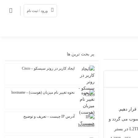
ورود / ثبت نام
پر بحث ترین ها
ایجاد کاربر در روتر سیسکو – Cisco
نحوه تغییر نام میزبان (هوست) – hostname
مورد بررسی قرار دهیم.
آدرس IP چیست – تعریف و توضیح
یکروسافت محسوب می گردد و
یک پروتکل قبل از L2TP می باشد و به همین منظور از نظر امنیت ضعف هایی دارد. باید درنظر داشت که L2TP در بستر