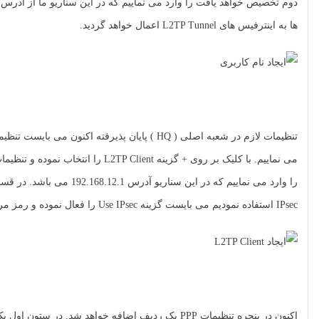
ها به اینترفیس های L2TP Tunnel اعمال خواهد گردید.
تنظیمات لازم در شعبه اصلی ( HQ ) پایان پذیرفته اکنون می بایست تنظیمات لازم در روتر برد شعبه Branch انجام پذیرد. در منوی
می نماییم. با کلیک بر روی + گزینه L2TP Client را انتخاب نموده و تنظیمات را در تب Dial Out انجام می دهیم. در قسمت Connect to
IPsec استفاده نمودیم می بایست گزینه Use IPsec را فعال نموده و رمز مربوطه را وارد نماییم.