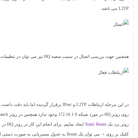
L2TP می باشد.
همچنین جهت بررسی اتصال در سمت شعبه HQ نیز می توان در تنظیمات PPP و در تب Active Connection ارتباط شکل گرفته را مشاهده نماییم.
روتر برد یک
Static Route