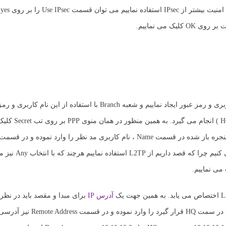
ده
در مرحله بعدی می بایست جهت برقراری ارتباط بین دو شعبه یک نام کاربری و رمز عبور ایجاد نماییم و شعبه Branch با اس
خود را برقرار می سازد. این تنظیمات کماک
رمز عبور را وارد می نماییم. در قسمت Service گزی
آدرس IP
برای مبدا و مقصد باید در نظر 
قسمت Local Address در واقع آدرس IP که قرار است به اینترفیس L2TP در