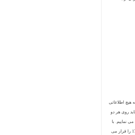
ات بین شبکه های 192.168.1.0 و 172.16.1.0 وجود ندارد چرا که هیچ اطلاعاتی
جود ندارد. برای رفع این مشکل باید روی هر دو
زار Winbox گزینه IP و از زیر متوی باز شده گزینه Route را انتخاب می نماییم. با
کلیک بر روی + می توان یک Route به جدول مسیریابی به صورت دستی اضافه نمود. در پنجره باز شده در قسمت Dst.Address آدرس شبکه 172.16.1.0/24 را قرار می