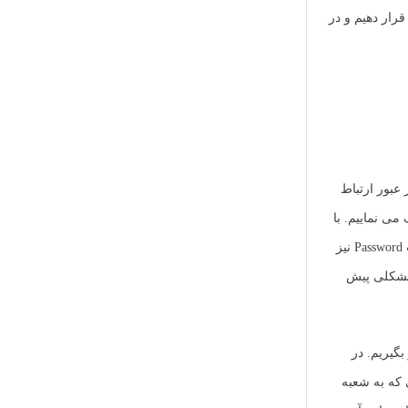
یم. دقت داشته باشید که در این قسمت چنانچه قصد داشته باشیم جهت امنیت بیشتر از IPsec استفاده نماییم می توان قسمت Use IPsec را بر روی yes قرار دهیم و در
تفاده از این نام کاربری و رمز عبور ارتباط
ان در روتربرد شعبه اصلی ( HQ ) انجام می گیرد. به همین منظور در همان منوی PPP بر روی تب Secret کلیک می نماییم. با
کلیک بر روی + می توان نام کاربری و رمز عبور جدید را تعریف نمود. در پنجره باز شده در قسمت Name ، نام کاربری مد نظر را وارد نموده و در قسمت Password نیز
نه L2TP را انتخاب می کنیم چرا که قصد داریم از L2TP استفاده نماییم هرچند که با انتخاب Any نیز مشکلی پیش
بگیریم. در
 سمت HQ قرار گیرد را وارد نموده و در قسمت Remote Address نیز آدرسی که به شعبه