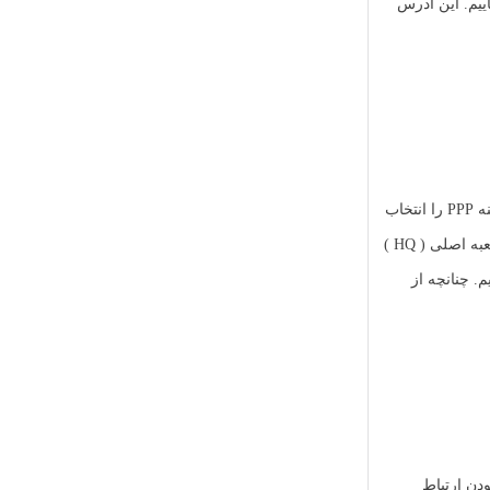
 جهت شعبه HQ و از 10.10.10.2 جهت شعبه Branch استفاده می نماییم. این آدرس
گزینه PPP را انتخاب
شعبه اصلی ( HQ )
نام کاربری و رمز عبور ایجاد شده در HQ را وارد می نماییم. چنانچه از
Runnin است و نشان دهنده فعال بودن ارتباط