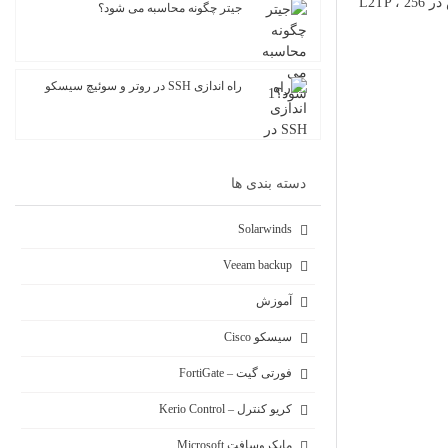
پروتکل UDP و پورت 1701 کار می نماید. بنابراین چنانچه از یک فایروال در شبکه بهره می بریم باید پورت مورد نظر حتما باز باشد. رمزنگاری پیش فرض در L2TP ، 256
جیتر چگونه محاسبه می شود؟
راه اندازی SSH در روتر و سوئیچ سیسکو
دسته بندی ها
Solarwinds
Veeam backup
آموزش
سیسکو Cisco
فورتی گیت – FortiGate
کریو کنترل – Kerio Control
مایکروسافت Microsoft