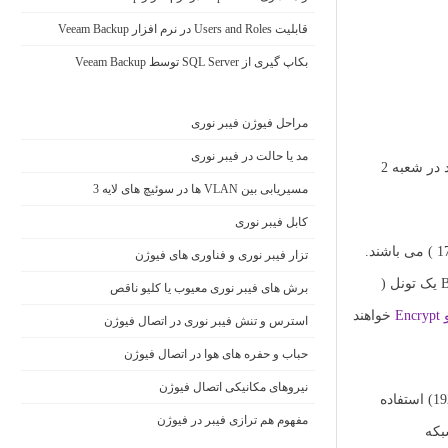
قابلیت Users and Roles در نرم افزار Veeam Backup
بکاپ گیری از SQL Server توسط Veeam Backup
مراحل فیوژن فیبر نوری
مد یا حالت در فیبر نوری
در این سناریو از دو روتر به عنوان شعبه اول ( HQ ) و شعبه دوم ( Branch ) استفاده می نماییم. پس از پیاده سازی دسترسی PC در شعبه 1 به PCموجود در شعبه 2
مسیریابی بین VLAN ها در سوئیچ های لایه 3
کابل فیبر نوری
همانطور که مشاهده می نمایید برای شکل گیری VPN نیاز به اینترنت می باشد. همچنین دو شعبه در شبکه های مجزا از یکدیگر ( 192.168.1.0 – 172.16.1.0 ) می باشند.
تزار فیبر نوری و فناوری های فیوژن
در این سناریو روتر HQ را به عنوان L2TP Server و روتر Branch را به عنوان L2TP Client در نظر می گیریم و به همین واسطه بین روتر های HQ و Branch یک تونل (
برش های فیبر نوری معیوب یا کلیو ناقص
En
خواهند
استرس و تنش فیبر نوری در اتصال فیوژن
حباب و حفره‌ های هوا در اتصال فیوژن
نیروهای مکانیکی اتصال فیوژن
در دسترس نبود لذا بین روتر HQ و Branch از آدرس ( 192.168.12.0/24) استفاده
مفهوم هم ترازی فیبر در فیوژن
های شبکه