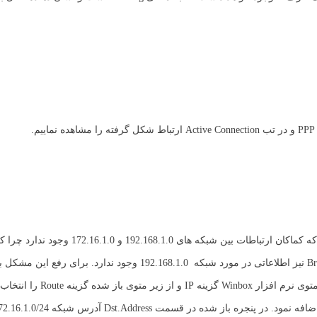
در این مرحله ارتباطات L2TP و IPsec برقرار گردیده اما باید دقت داشت که کماکان ارتباط
روی روتر HQ در مورد شبکه 172.16.1.0 وجود ندارد همچنین در روتر Branch نیز اطلاعاتی در مورد شبکه 192.168.1.0 و
ایجاد نماییم. برای انجام این کار در روتر HQ در متوی نرم اف