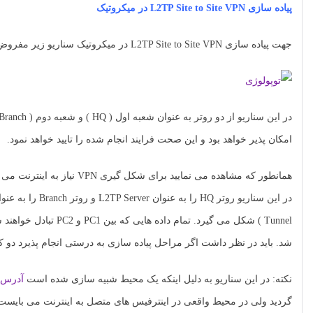
پیاده سازی L2TP Site to Site VPN در میکروتیک
جهت پیاده سازی L2TP Site to Site VPN در میکروتیک سناریو زیر مفروض می باشد:
امکان پذیر خواهد بود و این صحت فرایند انجام شده را تایید خواهد نمود.
Tunnel ) شکل می گیرد. تمام داده هایی که بین PC1 و PC2 تبادل خواهند شد از این Tunnel عبور خواهند نمود. همچنین اطلاعات درون Tunnel
شد. باید در نظر داشت اگر مراحل پیاده سازی به درستی انجام پذیرد دو کا
نکته: در این سناریو به دلیل اینکه یک محیط شبیه سازی شده است
آدرس P Public