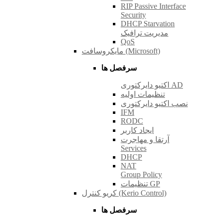
RIP Passive Interface
Security
DHCP Starvation
مدیریت ترافیک
QoS
مایکروسافت (Microsoft)
سرفصل ها
اکتیو دایرکتوری AD
تنظیمات اولیه
نصب اکتیو دایرکتوری
IFM
RODC
ایجاد کاربر
آرتقا و مهاجرت
Services
DHCP
NAT
Group Policy
تنظیمات GP
کریو کنترل (Kerio Control)
سرفصل ها