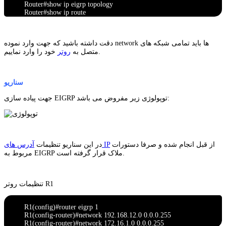
Router#show ip eigrp topology
Router#show ip route
دقت داشته باشید که جهت وارد نموده network ها باید تمامی شبکه های
خود را وارد نماییم.
متصل به
روتر
سناریو
جهت پیاده سازی EIGRP توپولوژی زیر مفروض می باشد:
از قبل انجام شده و صرفا دستورات
آدرس های IP
در این سناریو تنظیمات
مربوط به EIGRP ملاک قرار گرفته است.
تنظیمات روتر R1
R1(config)#router eigrp 1
R1(config-router)#network 192.168.12.0 0.0.0.255
R1(config-router)#network 172.16.1.0 0.0.0.255