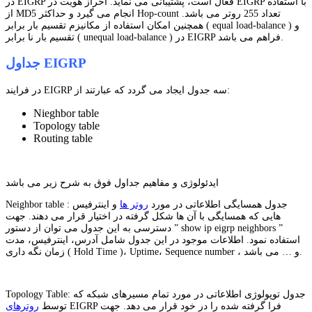
در EIGRP فعال است، پشتیبانی می نماید. احراز هویت در EIGRP با استفاده
از MD5 انجام می گیرد و حداکثر Hop-count تعداد 255 روتر می باشد.
همچنین امکان استفاده از مکانیزم تقسیم بار برابر ( equal load-balance ) و
تقسیم بار نا برابر ( unequal load-balance ) در EIGRP فراهم می باشد.
جداول EIGRP
در فرایند EIGRP سه جدول ایجاد می گردد که عبارتند از:
Nieghbor table
Topology table
Routing table
ایدئولوژی و مفاهیم جداول فوق به شرح زیر می باشد
Neighbor table : جدول همسایگی اطلاعاتی در مورد
روتر ها
و اینترفیس
هایی که همسایگی با آن ها شکل گرفته در اختیار قرار می دهند. جهت
دسترسی به این جدول می توان از دستور ” show ip eigrp neighbors ”
استفاده نمود. اطلاعات موجود در این جدول شامل آدرس، اینترفیس، مدت
زمان نگه داری ( Hold Time )، Uptime، Sequence number ، و … می باشد.
Topology Table: جدول توپولوژی اطلاعاتی در مورد تمام مسیرهای شبکه که
EIGRP فرا گرفته شده را در خود قرار می دهد. جهت
توسط
روترهای