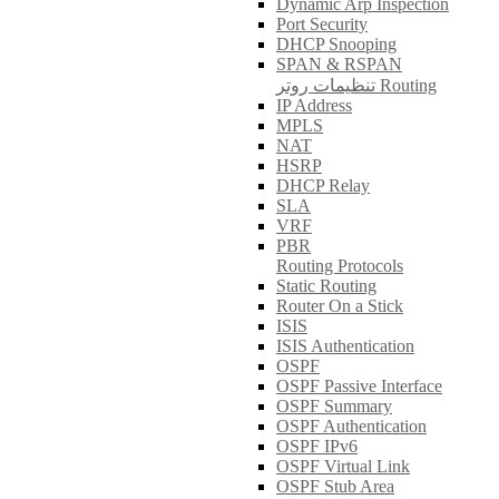
Dynamic Arp Inspection
Port Security
DHCP Snooping
SPAN & RSPAN
تنظیمات روتر Routing
IP Address
MPLS
NAT
HSRP
DHCP Relay
SLA
VRF
PBR
Routing Protocols
Static Routing
Router On a Stick
ISIS
ISIS Authentication
OSPF
OSPF Passive Interface
OSPF Summary
OSPF Authentication
OSPF IPv6
OSPF Virtual Link
OSPF Stub Area