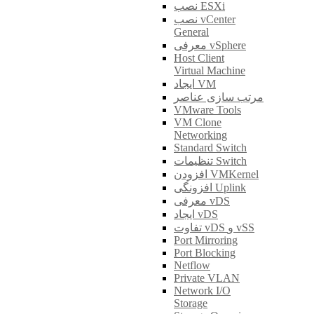
نصب ESXi
نصب vCenter
General
معرفی vSphere
Host Client
Virtual Machine
ایجاد VM
مرتب سازی عناصر
VMware Tools
VM Clone
Networking
Standard Switch
تنظیمات Switch
افزودن VMKernel
افزونگی Uplink
معرفی vDS
ایجاد vDS
تفاوت vDS و vSS
Port Mirroring
Port Blocking
Netflow
Private VLAN
Network I/O
Storage