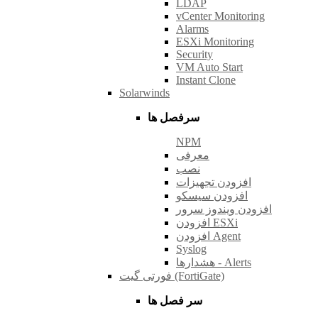
LDAP
vCenter Monitoring
Alarms
ESXi Monitoring
Security
VM Auto Start
Instant Clone
Solarwinds
سرفصل ها
NPM
معرفی
نصب
افزودن تجهیزات
افزودن سیسکو
افزودن ویندوز سرور
افزودن ESXi
افزودن Agent
Syslog
هشدارها - Alerts
فورتی گیت (FortiGate)
سر فصل ها