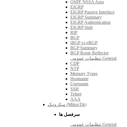
OSPF NSSA Area
EIGRP
EIGRP Passive Interface
EIGRP Summary
EIGRP Authentication
EIGRP Stub
RIP
BGP
iBGP vs eBGP
BGP Summary
BGP Route Reflector
تنظیمات عمومی General
CDP
NTP
Memory Types
Hostname
Username
SSH
Telnet
AAA
میکروتیک (MikroTik)
سرفصل ها
تنظیمات عمومی General