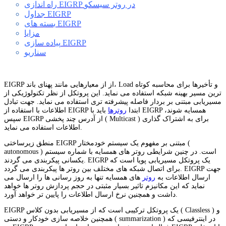
راه اندازی EIGRP در روتر سیسکو
جداول EIGRP
بسته های EIGRP
مزایا
پیاده سازی EIGRP
سناریو
EIGRP از از معیارهایی مانند پهنای باند، Load و تأخیرها برای محاسبه کوتاه
ترین مسیر بهینه شبکه استفاده می نماید. این پروتکل از نظر تکنولوژیکی از
مسیریابی مبتنی بر بردار فاصله پیشرفته تری استفاده می نماید. جهت تبادل
اطلاعات با استفاده از EIGRP ابتدا
روترها
باید با EIGRP همسایه شوند،
سپس EIGRP از آدرس چند پخشی ( Multicast ) برای به اشتراک گذاری
اطلاعات استفاده می نماید.
منطق زیرساختی EIGRP مبتنی بر مفهوم یک سیستم خودمختار (
autonomous ) است. در چنین شرایطی روتر های همسایه با شماره سیستم
یکسانی پیکربندی می گردند. EIGRP یک پروتکل مسیریابی پویا است که
برای اتصال شبکه های مختلف بین روتر ها پیکربندی می گردد. EIGRP جهت
ارسال اطلاعات به
روتر
های همسایه تنها به روز رسانی ها را ارسال می
نماید که این مکانیزم تاثیر بسیار مثبتی در حجم پردازش روتر ها خواهد
داشت و همچنین نرخ ارسال اطلاعات را پایین تر خواهد آورد.
EIGRP یک پروتکل ترکیبی است که از مسیریابی بدون کلاس ( Classless ) و
همچنین خلاصه سازی خودکار و دستی ( summarization ) در اینترفیسی که