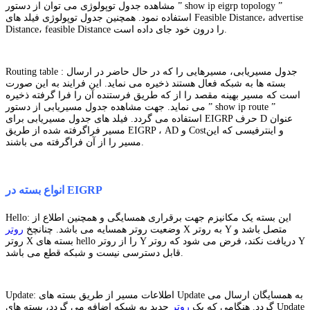
مشاهده جدول توپولوژی می توان از دستور ” show ip eigrp topology ”
استفاده نمود. همچنین جدول توپولوژی فیلد های Feasible Distance، advertise
Distance، feasible Distance را درون خود جای داده است.
Routing table : جدول مسیریابی، مسیرهایی را که در حال حاضر در ارسال
بسته ها به شبکه فعال هستند ذخیره می نماید. این فرایند به این صورت
است که مسیر بهینه مقصد را از که طریق فرستنده آن را فرا گرفته ذخیره
می نماید. جهت مشاهده جدول مسیریابی از دستور ” show ip route ”
استفاده می گردد. فیلد های جدول مسیریابی برای EIGRP حرف D عنوان
مسیر فراگرفته شده از طریق EIGRP ، AD و Costو اینترفیسی که این
مسیر را از آن فراگرفته می باشند.
انواع بسته در EIGRP
Hello: این بسته یک مکانیزم جهت برقراری همسایگی و همچنین اطلاع از
X به روتر Y متصل باشد و
وضعیت روتر همسایه می باشد. چنانچخ
روتر
روتر X بسته های hello را از روتر Y دریافت نکند، فرض می شود که روتر Y
قابل دسترسی نیست و شبکه قطع می باشد.
Update: اطلاعات مسیر از طریق بسته های Update به همسایگان ارسال می
گردد. هنگامی که یک
روتر
جدید به شبکه اضافه می گردد، بسته های Update