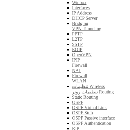
Winbox
Interfaces
IP Address
DHCP Server
Bridging
VPN Tunneling
PPTP
L2TP
SSTP
EOIP
OpenVPN
IPIP
Firewall
NAT
Firewall
WLAN
تنظیمات Wireless
تنظیمات روتر Routing
Static Routing
OSPF
OSPF Virtual Link
OSPF Stub
OSPF Passive interface
OSPF Authentication
RIP