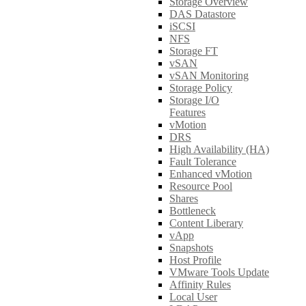
Storage Overview
DAS Datastore
iSCSI
NFS
Storage FT
vSAN
vSAN Monitoring
Storage Policy
Storage I/O
Features
vMotion
DRS
High Availability (HA)
Fault Tolerance
Enhanced vMotion
Resource Pool
Shares
Bottleneck
Content Liberary
vApp
Snapshots
Host Profile
VMware Tools Update
Affinity Rules
Local User