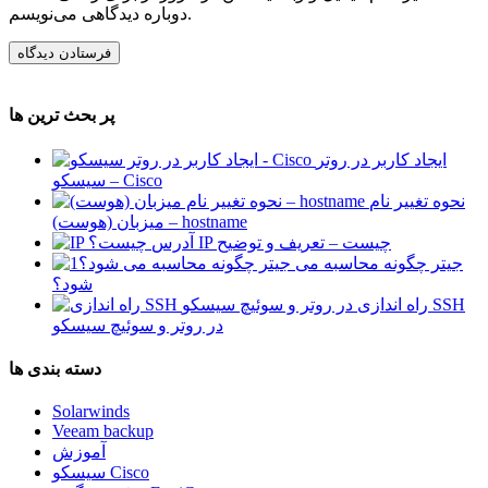
دوباره دیدگاهی می‌نویسم.
پر بحث ترین ها
ایجاد کاربر در روتر
سیسکو – Cisco
نحوه تغییر نام
میزبان (هوست) – hostname
آدرس IP چیست – تعریف و توضیح
جیتر چگونه محاسبه می
شود؟
راه اندازی SSH
در روتر و سوئیچ سیسکو
دسته بندی ها
Solarwinds
Veeam backup
آموزش
سیسکو Cisco