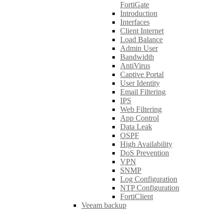
FortiGate
Introduction
Interfaces
Client Internet
Load Balance
Admin User
Bandwidth
AntiVirus
Captive Portal
User Identity
Email Filtering
IPS
Web Filtering
App Control
Data Leak
OSPF
High Availability
DoS Prevention
VPN
SNMP
Log Configuration
NTP Configuration
FortiClient
Veeam backup