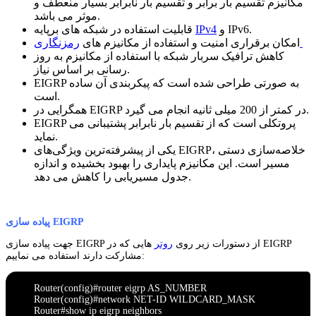
مکانیزم تقسیم بار برابر و تقسیم بار نابرابر بسیار منعطف و
موثر می باشد.
و IPv6.
IPv4
قابلیت استفاده در شبکه های برپایه
رمزنگاری
امکان برقراری امنیت و استفاده از مکانیزم های
کاهش ترافیک سربار شبکه با استفاده از مکانیزم به روز
رسانی بر اساس نیاز.
EIGRP به صورتی طراحی شده است که پیکربندی آن ساده
است.
همگرایی در EIGRP در کمتر از 200 میلی ثانیه انجام می گیرد.
EIGRP پروتکلی است که از تقسیم بار نابرابر پشتیبانی می
نماید.
یکی از پیشرفته‌ترین ویژگی‌های EIGRP، خلاصه‌سازی دستی
مسیر است. این مکانیزم پایداری را بهبود بخشیده و اندازه
جدول مسیریابی را کاهش می دهد.
پیاده سازی EIGRP
جهت پیاده سازی EIGRP از دستورات زیر روی
روتر
هایی که در EIGRP
مشارکت دارند استفاده می نماییم:
Router(config)#router eigrp AS_NUMBER
Router(config)#network NET-ID WILDCARD_MASK
Router#show ip eigrp neighbors