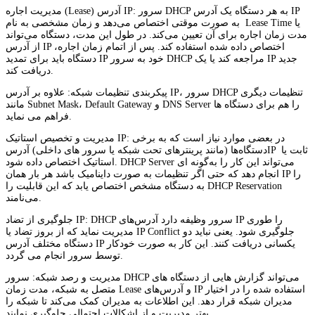
مدیریت اجاره (Lease) آدرس IP: سرور DHCP به هر دستگاه یک آدرس IP
به صورت موقتی اختصاص می‌دهد و زمان مشخصی به نام Lease Time یا
مدت زمان اجاره برای آن تعیین می‌کند. در طول این مدت، دستگاه می‌تواند
از آدرس IP اختصاص داده شده استفاده کند. پس از اتمام زمان اجاره،
دستگاه باید برای تمدید IP خود به سرور DHCP مراجعه کند یا یک IP جدید
دریافت کند.
پیکربندی تنظیمات شبکه: علاوه بر آدرس IP، سرور DHCP تنظیمات دیگری
مانند Subnet Mask، Default Gateway و DNS Server را هم برای دستگاه‌ ها
فراهم می نماید.
مدیریت و تخصیص استاتیک IP: در بعضی موارد نیاز است که به برخی
دستگاه‌ها (مانند پرینترهای تحت شبکه یا سرور های داخلی) آدرسIP ثابت یا
استاتیک اختصاص داده شود. DHCP Server می‌تواند این کار را به‌گونه ‌ای
انجام دهد که حتی اگر تنظیمات به صورت داینامیک باشد هر بار همان IP را
به دستگاه مشخص اختصاص یابد که این قابلیت را DHCP Reservation
می‌نامند.
جلوگیری از تضاد IP: DHCP سرور وظیفه دارد آدرس‌های IP را طوری
مدیریت نماید که از بروز تضاد یا IP Conflict جلوگیری شود. یعنی نباید دو
دستگاه مختلف آدرس IP یکسانی دریافت کنند. این کار به صورت خودکار
توسط سرور انجام می گردد.
مدیریت و رصد شبکه: سرور DHCP می‌تواند گزارش‌ هایی از دستگاه ‌های
متصل به شبکه، مدت زمان Lease و آدرس‌های IP استفاده شده را در اختیار
مدیران شبکه قرار دهد. این اطلاعات به مدیران کمک می‌کند تا شبکه را
بهتر مدیریت و از اشکالات احتمالی جلوگیری نمایند.