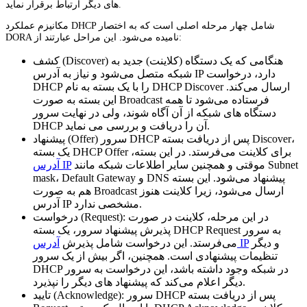
‌های دیگر ارتباط برقرار نماید.
مکانیزم عملکرد DHCP شامل چهار مرحله اصلی است که به اختصار
DORA نامیده می‌شود. این مراحل عبارتند از:
کشف (Discover) هنگامی که یک دستگاه (کلاینت) جدید به
شبکه متصل می‌شود و نیاز به آدرس IP دارد، درخواست
DHCP را با یک بسته به نام DHCP Discover ارسال می‌کند.
این بسته به صورت Broadcast فرستاده می‌شود تا همه
دستگاه ‌های شبکه از آن آگاه شوند، ولی در نهایت سرور
DHCP آن را دریافت و بررسی می‌ نماید.
پیشنهاد (Offer) سرور DHCP پس از دریافت بسته Discover،
یک بسته DHCP Offer برای کلاینت می‌فرستد. در این بسته،
موقتی و همچنین سایر اطلاعات شبکه مانند Subnet
آدرس IP
mask، Default Gateway و DNS پیشنهاد می‌شود. این بسته
هم به صورت Broadcast ارسال می‌شود، زیرا کلاینت هنوز
آدرس IP مشخصی ندارد.
درخواست (Request): در این مرحله، کلاینت در صورت
پذیرش پیشنهاد سرور، یک بسته DHCP Request به سرور
و دیگر
آدرس IP
می‌فرستد. این درخواست شامل پذیرش
تنظیمات پیشنهادی است. همچنین، اگر بیش از یک سرور
DHCP در شبکه وجود داشته باشد، این درخواست به سرور
دیگر اعلام می‌کند که پیشنهاد های دیگر را نپذیرد.
تایید (Acknowledge): سرور DHCP پس از دریافت بسته