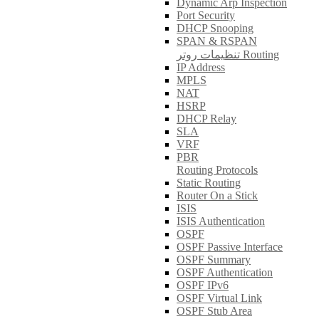
Dynamic Arp Inspection
Port Security
DHCP Snooping
SPAN & RSPAN
تنظیمات روتر Routing
IP Address
MPLS
NAT
HSRP
DHCP Relay
SLA
VRF
PBR
Routing Protocols
Static Routing
Router On a Stick
ISIS
ISIS Authentication
OSPF
OSPF Passive Interface
OSPF Summary
OSPF Authentication
OSPF IPv6
OSPF Virtual Link
OSPF Stub Area