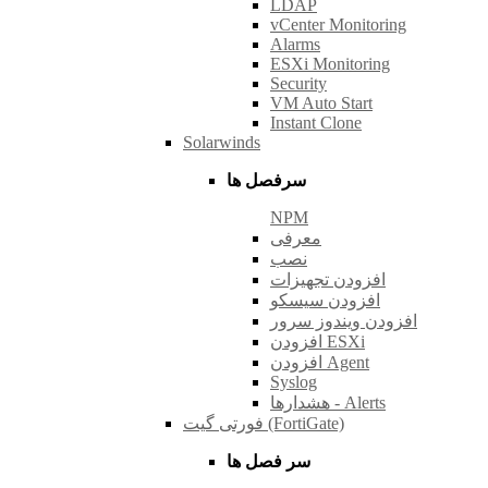
LDAP
vCenter Monitoring
Alarms
ESXi Monitoring
Security
VM Auto Start
Instant Clone
Solarwinds
سرفصل ها
NPM
معرفی
نصب
افزودن تجهیزات
افزودن سیسکو
افزودن ویندوز سرور
افزودن ESXi
افزودن Agent
Syslog
هشدارها - Alerts
فورتی گیت (FortiGate)
سر فصل ها