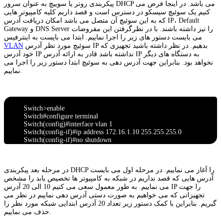
پیکربندی روتر یا سوییچ به عنوان سرور DHCP می باشد. در اینجا فرض می
کنیم یک سوئیچ سیسکو در دسترس است و قصد داریم کلیه کامپیوتر هایی
که به این سوئیچ آن متصل می باشد امکان دریافت آدرس IP، Default
Gateway و DNS Server را نیز داشته باشند. با در نظرگرفتن این مفروضات
می بایست دستور های زیر را اجرا نماییم. ابتدا می بایست به اینترفیس
سوئیچ مورد نظر آدرس IP بدهیم. در نظر داشته باشید تجهیزی که
VLAN
خود آدرس IP نداشته باشد قادر به ارائه آدرس IP به دستگاه های دیگر
نخواهد بود. بنابراین جهت آدرس دهی به سوئیچ ابتدا دستور زیر را اجرا می
نماییم.
Switch>enable
Switch#configure terminal
Switch(config)#interface vlan 1
Switch(config-if)#ip address 172.16.1.10 255.255.255.0
Switch(config-if)#no shutdown
در مرحله بعد پیکربندی DHCP را آغاز می نماییم. در مرحله اول می بایست
آدرس هایی که قصد نداریم در شبکه به کامپیوتر ها تخصیص یابد را مشخص
می نماییم. به طور معمول سعی می کنیم 10 الی 20 آدرس IP را جهت
تجهیزاتی که می خواهیم به صورت دستی آدرس دهی نماییم در نظر می
گیریم. بنابراین با کمک دستور زیر تعداد 20 آدرس ابتدایی شبکه مورد نظر را
حذف می نماییم.