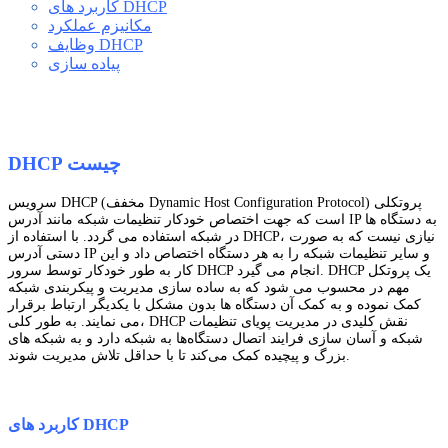
کاربرد های DHCP
مکانیزم عملکرد
وظایف DHCP
پیاده سازی
DHCP چیست
سرویس DHCP (مخفف Dynamic Host Configuration Protocol) پروتکلی
است که جهت اختصاص خودکار تنظیمات شبکه مانند آدرس IP به دستگاه ‌ها
در شبکه‌ استفاده می گردد. با استفاده از DHCP، نیازی نیست که به صورت
دستی آدرس IP و سایر تنظیمات شبکه را به هر دستگاه اختصاص داد و این
کار به طور خودکار توسط سرور DHCP انجام می گیرد. DHCP یک پروتکل
مهم در محسوب می شود که به ساده ‌سازی مدیریت و پیکربندی شبکه
کمک نموده و به کمک آن دستگاه‌ ها بدون مشکل با یکدیگر ارتباط برقرار
می نمایند. به طور کلی، DHCP نقش کلیدی در مدیریت پویای تنظیمات
شبکه و آسان ‌سازی فرایند اتصال دستگاه‌ها به شبکه دارد و به شبکه ‌های
بزرگ و پیچیده کمک می‌کند تا با حداقل تلاش مدیریت شوند.
کاربرد های DHCP