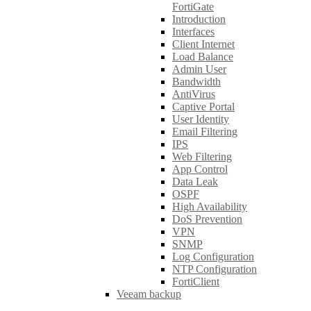
FortiGate
Introduction
Interfaces
Client Internet
Load Balance
Admin User
Bandwidth
AntiVirus
Captive Portal
User Identity
Email Filtering
IPS
Web Filtering
App Control
Data Leak
OSPF
High Availability
DoS Prevention
VPN
SNMP
Log Configuration
NTP Configuration
FortiClient
Veeam backup