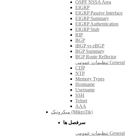
OSPF NSSA Area
EIGRP
EIGRP Passive Interface
EIGRP Summary
EIGRP Authentication
EIGRP Stub
RIP
BGP
iBGP vs eBGP
BGP Summary
BGP Route Reflector
تنظیمات عمومی General
CDP
NTP
Memory Types
Hostname
Username
SSH
Telnet
AAA
میکروتیک (MikroTik)
سرفصل ها
تنظیمات عمومی General