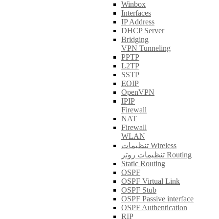
Winbox
Interfaces
IP Address
DHCP Server
Bridging
VPN Tunneling
PPTP
L2TP
SSTP
EOIP
OpenVPN
IPIP
Firewall
NAT
Firewall
WLAN
تنظیمات Wireless
تنظیمات روتر Routing
Static Routing
OSPF
OSPF Virtual Link
OSPF Stub
OSPF Passive interface
OSPF Authentication
RIP