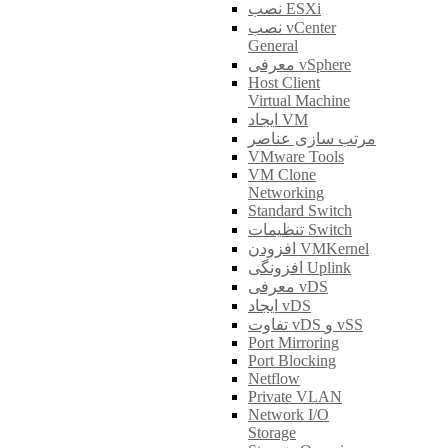
نصب ESXi
نصب vCenter
General
معرفی vSphere
Host Client
Virtual Machine
ایجاد VM
مرتب سازی عناصر
VMware Tools
VM Clone
Networking
Standard Switch
تنظیمات Switch
افزودن VMKernel
افزونگی Uplink
معرفی vDS
ایجاد vDS
تفاوت vDS و vSS
Port Mirroring
Port Blocking
Netflow
Private VLAN
Network I/O
Storage