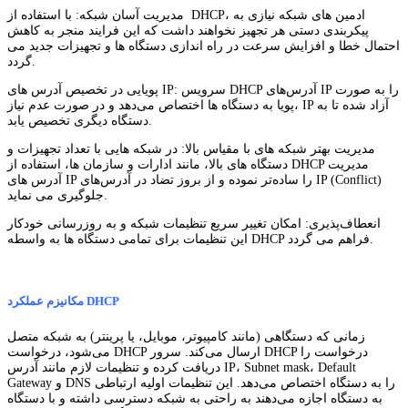
مدیریت آسان شبکه: با استفاده از DHCP، ادمین های شبکه نیازی به
پیکربندی دستی هر تجهیز نخواهند داشت که این فرایند منجر به کاهش
احتمال خطا و افزایش سرعت در راه ‌اندازی دستگاه‌ ها و تجهیزات جدید می
گردد.
پویایی در تخصیص آدرس‌ های IP: سرویس DHCP آدرس‌های IP را به صورت
پویا به دستگاه ‌ها اختصاص می‌دهد و در صورت عدم نیاز، IP آزاد شده تا به
دستگاه دیگری تخصیص یابد.
مدیریت بهتر شبکه ‌های با مقیاس بالا: در شبکه ‌هایی با تعداد تجهیزات و
دستگاه های بالا، مانند ادارات و سازمان ها، استفاده از DHCP مدیریت
آدرس‌ های IP را ساده‌تر نموده و از بروز تضاد در آدرس‌های IP (Conflict)
جلوگیری می نماید.
انعطاف‌پذیری: امکان تغییر سریع تنظیمات شبکه و به ‌روزرسانی خودکار
این تنظیمات برای تمامی دستگاه ‌ها به واسطه DHCP فراهم می گردد.
مکانیزم عملکرد DHCP
زمانی که دستگاهی (مانند کامپیوتر، موبایل، یا پرینتر) به شبکه متصل
می‌شود، درخواست DHCP ارسال می‌کند. سرور DHCP درخواست را
دریافت کرده و تنظیمات لازم مانند آدرس IP، Subnet mask، Default
Gateway و DNS را به دستگاه اختصاص می‌دهد. این تنظیمات اولیه ارتباطی
به دستگاه اجازه می‌دهند به راحتی به شبکه دسترسی داشته و با دستگاه