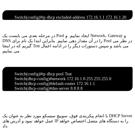
Switch(config)#ip dhcp excluded-address 172.16.1.1 172.16.1.20
در مرحله بعدی می بایست یک Pool ایجاد نماییم. و Network، Gateway و
DNS را در آن مقدار دهی نماییم. بنابراین ابتدا یک نام برای Pool در نظر می
گیریم که در اینجا Test می باشد و سپس دستورات دیگر را در ادامه اعمال
می نماییم.
Switch(config)#ip dhcp pool Test
Switch(dhcp-config)#network 172.16.1.0 255.255.255.0
Switch(dhcp-config)#default-router 172.16.1.1
Switch(dhcp-config)#dns-server 8.8.8.8
با انجام پیکربندی فوق، سوییچ سیسکو مورد نظر به عنوان یک DHCP Server
عمل خواهد نمود و آدرس‌ های IP را به دستگاه‌ های متصل اختصاص خواهد
داد.