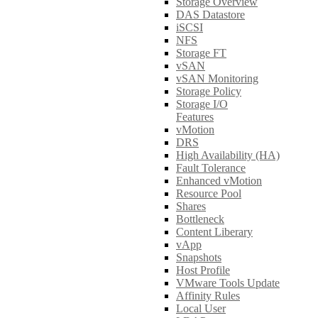
Storage Overview
DAS Datastore
iSCSI
NFS
Storage FT
vSAN
vSAN Monitoring
Storage Policy
Storage I/O
Features
vMotion
DRS
High Availability (HA)
Fault Tolerance
Enhanced vMotion
Resource Pool
Shares
Bottleneck
Content Liberary
vApp
Snapshots
Host Profile
VMware Tools Update
Affinity Rules
Local User