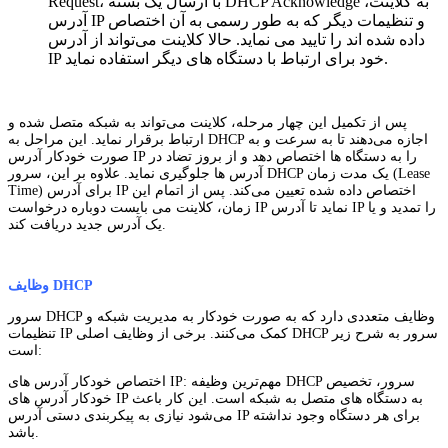
Request، با ارسال یک بسته DHCP Acknowledge به کلاینت،
آدرس IP و تنظیمات دیگر که به ‌طور رسمی به آن اختصاص
داده شده ‌اند را تایید می نماید. حالا کلاینت می‌تواند از آدرس
IP خود برای ارتباط با دستگاه‌ های دیگر استفاده نماید.
پس از تکمیل این چهار مرحله، کلاینت می‌تواند به شبکه متصل شده و
ارتباط برقرار نماید. این مراحل به DHCP اجازه می‌دهند تا به سرعت و به
صورت خودکار آدرس IP را به دستگاه ‌ها اختصاص دهد و از بروز تضاد در
آدرس‌ ها جلوگیری نماید. علاوه بر این، سرور DHCP یک مدت زمان (Lease
Time) برای آدرس IP اختصاص داده شده تعیین می‌کند. پس از اتمام این
زمان، کلاینت می بایست دوباره درخواست IP نماید تا آدرس IP را تمدید و یا
یک آدرس جدید دریافت کند.
وظایف DHCP
سرور DHCP وظایف متعددی دارد که به صورت خودکار به مدیریت شبکه و
تنظیمات IP کمک می‌کنند. برخی از وظایف اصلی DHCP سرور به شرح زیر
است:
اختصاص خودکار آدرس‌ های IP: مهم‌ترین وظیفه DHCP سرور، تخصیص
خودکار آدرس‌ های IP به دستگاه‌ های متصل به شبکه است. این کار باعث
می‌شود نیازی به پیکربندی دستی آدرس IP برای هر دستگاه وجود نداشته
باشد.