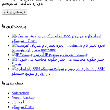
دوباره دیدگاهی می‌نویسم.
پر بحث ترین ها
ایجاد کاربر در روتر
سیسکو – Cisco
نحوه تغییر نام
میزبان (هوست) – hostname
آدرس IP چیست – تعریف و توضیح
جیتر چگونه محاسبه می
شود؟
راه اندازی SSH
در روتر و سوئیچ سیسکو
دسته بندی ها
Solarwinds
Veeam backup
آموزش
سیسکو Cisco