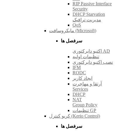
RIP Passive Interface
Security
DHCP Starvation
مدیریت ترافیک
QoS
مایکروسافت (Microsoft)
سرفصل ها
اکتیو دایرکتوری AD
تنظیمات اولیه
نصب اکتیو دایرکتوری
IFM
RODC
ایجاد کاربر
آرتقا و مهاجرت
Services
DHCP
NAT
Group Policy
تنظیمات GP
کریو کنترل (Kerio Control)
سرفصل ها