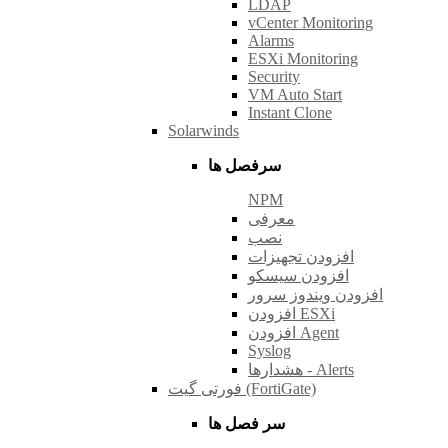
LDAP
vCenter Monitoring
Alarms
ESXi Monitoring
Security
VM Auto Start
Instant Clone
Solarwinds
سرفصل ها
NPM
معرفی
نصب
افزودن تجهیزات
افزودن سیسکو
افزودن ویندوز سرور
افزودن ESXi
افزودن Agent
Syslog
هشدارها - Alerts
فورتی گیت (FortiGate)
سر فصل ها