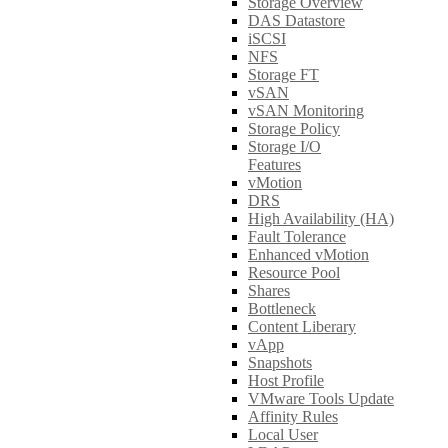
Storage Overview
DAS Datastore
iSCSI
NFS
Storage FT
vSAN
vSAN Monitoring
Storage Policy
Storage I/O
Features
vMotion
DRS
High Availability (HA)
Fault Tolerance
Enhanced vMotion
Resource Pool
Shares
Bottleneck
Content Liberary
vApp
Snapshots
Host Profile
VMware Tools Update
Affinity Rules
Local User