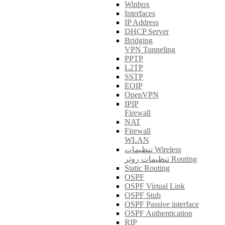
Winbox
Interfaces
IP Address
DHCP Server
Bridging
VPN Tunneling
PPTP
L2TP
SSTP
EOIP
OpenVPN
IPIP
Firewall
NAT
Firewall
WLAN
تنظیمات Wireless
تنظیمات روتر Routing
Static Routing
OSPF
OSPF Virtual Link
OSPF Stub
OSPF Passive interface
OSPF Authentication
RIP