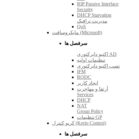
RIP Passive Interface
Security
DHCP Starvation
مدیریت ترافیک
QoS
مایکروسافت (Microsoft)
سرفصل ها
اکتیو دایرکتوری AD
تنظیمات اولیه
نصب اکتیو دایرکتوری
IFM
RODC
ایجاد کاربر
آرتقا و مهاجرت
Services
DHCP
NAT
Group Policy
تنظیمات GP
کریو کنترل (Kerio Control)
سرفصل ها