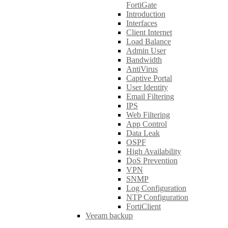
FortiGate
Introduction
Interfaces
Client Internet
Load Balance
Admin User
Bandwidth
AntiVirus
Captive Portal
User Identity
Email Filtering
IPS
Web Filtering
App Control
Data Leak
OSPF
High Availability
DoS Prevention
VPN
SNMP
Log Configuration
NTP Configuration
FortiClient
Veeam backup