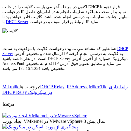
اکنون در مرحله آخر می بایست کلاینت را در حالت DHCP قرار دهیم تا
درخواست IP نماید و از صحت عملکرد تنظیمات انجام شده اطمینان حاصل
نماییم. چنانچه تنظیمات به درستی انجام شده باشد، کلاینت قادر خواهد بود تا
ارتباط برقرار نموده و درخواست IP نماید.
DHCP Server
با
DHCP
همانطور که مشاهد می نمایید درخواست کلاینت با موفقیت به سمت
ارسال شده و تخصیص آدرس IP به کلاینت به درستی انجام گرفته
Server
است. در نظر داشته باشید DHCP Server میکروتیک همواره از آخرین آدرس
Address Pool اقدام به تخصیص IP می نماید و مطابق تصویر فوق آدرس
تخصیص یافته 172.16.1.254 می باشد.
راه اندازی
,
MikroTik
,
IP Address
,
DHCP Relay
برچسب‌ها:
Mikrotik
DHCP Relay در میکروتیک
مرتبط
3 سال پیش
ایجاد پورت VMkernel در VMware vSphere