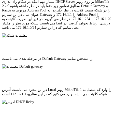
بسیار مهم اینکه در هنگام راه اندازی DHCP Server بر روی روتر MikroTik-
2 مطابق تصاویر زیر حتما باید در نظر داشته باشیم که Default Gateway و
Range مربوط به Address Pool را در شبکه سمت کلاینت در نظر بگیریم. به
عنوان مثال در این سناریو Gateway را 172.16.1.1 و Address Pool را
172.16.1.20 – 172.16.1.254 در نظر می گیریم. در غیر این صورت کلاینت به
درستی ارتباط نخواهد گرفت. در ابتدا می بایست شبکه مورد نظر را مقدار
دهی نماییم که در این سناریو 172.16.1.0/24 می باشد.
در مرحله بعدی می بایست Default Gateway را مشخص نماییم.
در این پنجره می بایست آدرس Local روتر MikroTik-1 را وارد که متصل به
شبکه کلاینت می باشد، وارد می کنیم که در این سناریو 172.16.1.1 است.