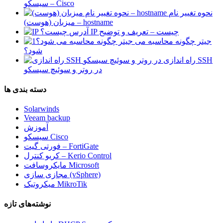
سیسکو – Cisco
نحوه تغییر نام
میزبان (هوست) – hostname
آدرس IP چیست – تعریف و توضیح
جیتر چگونه محاسبه می
شود؟
راه اندازی SSH
در روتر و سوئیچ سیسکو
دسته بندی ها
Solarwinds
Veeam backup
آموزش
سیسکو Cisco
فورتی گیت – FortiGate
کریو کنترل – Kerio Control
مایکروسافت Microsoft
مجازی سازی (vSphere)
میکروتیک MikroTik
نوشته‌های تازه