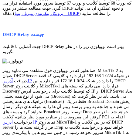
که پورت 68 توسط کلاینت و پورت 67 توسط سرور مورد استفاده قرار می
گیرد. جهت مطالعه بیشتر در مورد DHCP و نحوه عملکرد آن می توانید
) را مطالعه نمایید.
پروتکل پیکربندی میزبان پویا – DHCP
مقاله (
DHCP Relay چیست
جهت آشنایی با قابلیت DHCP Relay بهتر است توپولوژی زیر را در نظر
بگیریم.
همانطور که در توپولوژی فوق مشاهده می نمایید روتر MikroTik-2 به
عنوان DHCP Server در شبکه 192.168.1.0/24 قرار دارد و کلاینتی که قصد
را دارد در شبکه 172.16.1.0/24 قرار دارد و بین DHCP
آدرس IP
دریافت
Server و کلاینت روتر MikroTik-1 قرار دارد. می دانیم که بسته های
Discovery که توسط کلاینت برای درخواست آدرس IP از DHCP Server ایجاد
می شود از نوع همه پخشی (Broadcast) می باشد. باید در نظر گرفت که
ترافیک های همه پخشی (Broadcast) فقط در یک Broadcast Domain پخش
می شوند و چنانچه به روتر برسند روتر آن ها را به شبکه های دیگر ارسال
نخواهد کرد و بسته های Broadcast توسط روتر Drop خواهد شد. با در نظر
گرفتن این مفروضات در سناریو مورد نظر چنانچه کلاینت PC1 اقدام به
نماید روتر MikroTik-1 که در بین کلاینت و DHCP
آدرس IP
درخواست
Server قرار گرفته بسته ها را Drop خواهد نمود و درخواست کلاینت به
سرور نخواهد رسید. در چنین سناریو هایی با پیکربندی روتر MikroTik-1 به