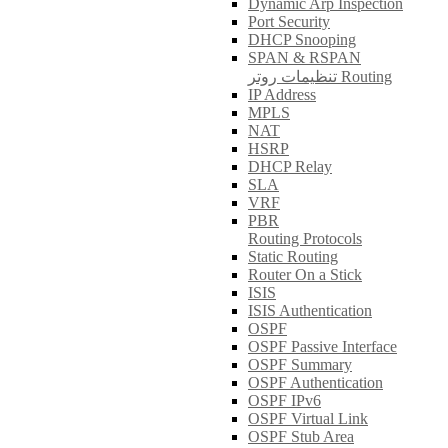
Dynamic Arp Inspection
Port Security
DHCP Snooping
SPAN & RSPAN
تنظیمات روتر Routing
IP Address
MPLS
NAT
HSRP
DHCP Relay
SLA
VRF
PBR
Routing Protocols
Static Routing
Router On a Stick
ISIS
ISIS Authentication
OSPF
OSPF Passive Interface
OSPF Summary
OSPF Authentication
OSPF IPv6
OSPF Virtual Link
OSPF Stub Area