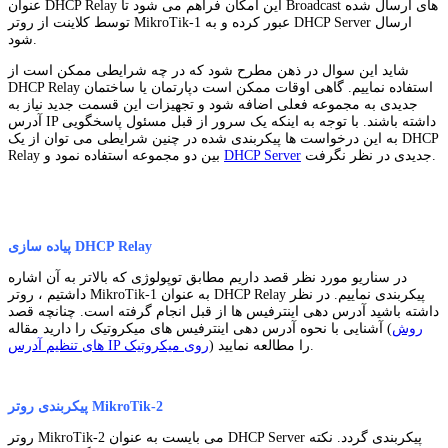
عنوان DHCP Relay این امکان فراهم می شود تا Broadcast های ارسال شده
توسط کلاینت از روتر MikroTik-1 عبور کرده و به DHCP Server ارسال
شود.
شاید این سوال در ذهن مطرح شود که در چه شرایطی ممکن است از
DHCP Relay استفاده نماییم. گاهی اوقات ممکن است دپارتمان یا ساختمان
جدیدی به مجموعه فعلی اضافه شود و تجهیزات این قسمت جدید نیاز به
آدرس IP داشته باشند. با توجه به اینکه یک سرور از قبل مسئول پاسخگویی
به این درخواست ها پیکربندی شده در چنین شرایطی می توان از یک DHCP
جدیدی در نظر نگرفت.
DHCP Server
Relay بین دو مجموعه استفاده نمود و
پیاده سازی DHCP Relay
در سناریو مورد نظر قصد داریم مطابق توپولوژی که بالاتر به آن اشاره
داشتیم ، روتر MikroTik-1 به عنوان DHCP Relay پیکربندی نماییم. در نظر
داشته باشید آدرس دهی اینترفیس ها از قبل انجام گرفته است. چنانچه قصد
روش
آشنایی با نحوه آدرس دهی اینترفیس های میکروتیک را دارید مقاله (
) را مطالعه نمایید.
های تنظیم آدرس IP روی میکروتیک
پیکربندی روتر MikroTik-2
روتر MikroTik-2 می بایست به عنوان DHCP Server پیکربندی گردد. نکته