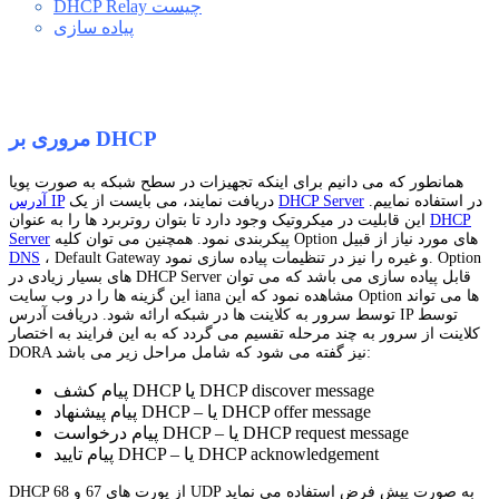
DHCP Relay چیست
پیاده سازی
مروری بر DHCP
همانطور که می دانیم برای اینکه تجهیزات در سطح شبکه به صورت پویا
در استفاده نماییم.
DHCP Server
دریافت نمایند، می بایست از یک
آدرس IP
DHCP
این قابلیت در میکروتیک وجود دارد تا بتوان روتربرد ها را به عنوان
پیکربندی نمود. همچنین می توان کلیه Option های مورد نیاز از قبیل
Server
، Default Gateway و غیره را نیز در تنظیمات پیاده سازی نمود. Option
DNS
های بسیار زیادی در DHCP Server قابل پیاده سازی می باشد که می توان
این گزینه ها را در وب سایت iana مشاهده نمود که این Option ها می تواند
توسط سرور به کلاینت ها در شبکه ارائه شود. دریافت آدرس IP توسط
کلاینت از سرور به چند مرحله تقسیم می گردد که به این فرایند به اختصار
DORA نیز گفته می شود که شامل مراحل زیر می باشد:
پیام کشف DHCP یا DHCP discover message
پیام پیشنهاد DHCP – یا DHCP offer message
پیام درخواست DHCP – یا DHCP request message
پیام تایید DHCP – یا DHCP acknowledgement
DHCP از پورت های 67 و 68 UDP به صورت پیش فرض استفاده می نماید