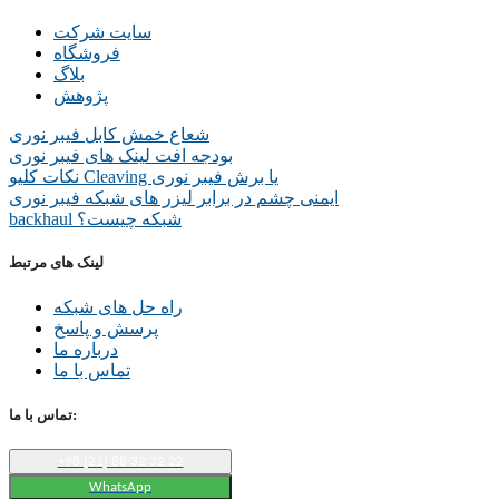
سایت شرکت
فروشگاه
بلاگ
پژوهش
شعاع خمش کابل فیبر نوری
بودجه افت لینک های فیبر نوری
نکات کلیو Cleaving یا برش فیبر نوری
ایمنی چشم در برابر لیزر های شبکه فیبر نوری
backhaul شبکه چیست؟
لینک های مرتبط
راه حل های شبکه
پرسش و پاسخ
درباره ما
تماس با ما
تماس با ما:
+98 (21) 88 32 32 22
WhatsApp