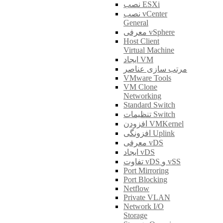
نصب ESXi
نصب vCenter
General
معرفی vSphere
Host Client
Virtual Machine
ایجاد VM
مرتب سازی عناصر
VMware Tools
VM Clone
Networking
Standard Switch
تنظیمات Switch
افزودن VMKernel
افزونگی Uplink
معرفی vDS
ایجاد vDS
تفاوت vDS و vSS
Port Mirroring
Port Blocking
Netflow
Private VLAN
Network I/O
Storage