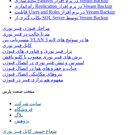
پیاده سازی Failover در نرم افزار Veeam Backup
راه اندازی Replication در نرم افزار Veeam Backup
قابلیت Users and Roles در نرم افزار Veeam Backup
بکاپ گیری از SQL Server توسط Veeam Backup
مراحل فیوژن فیبر نوری
مد یا حالت در فیبر نوری
مسیریابی بین VLAN ها در سوئیچ های لایه 3
کابل فیبر نوری
تزار فیبر نوری و فناوری های فیوژن
برش های فیبر نوری معیوب یا کلیو ناقص
استرس و تنش فیبر نوری در اتصال فیوژن
حباب و حفره‌ های هوا در اتصال فیوژن
نیروهای مکانیکی اتصال فیوژن
مفهوم هم ترازی فیبر در فیوژن
منتخب صنعت پارس
سایت شرکت
فروشگاه
بلاگ
پژوهش
شعاع خمش کابل فیبر نوری