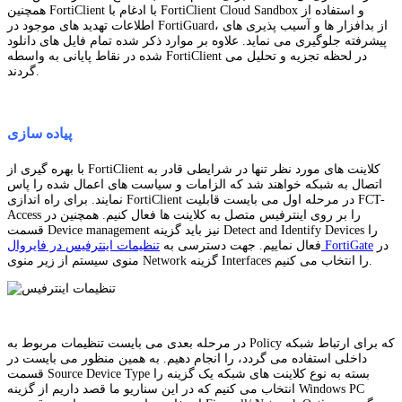
همچنین FortiClient با ادغام با FortiClient Cloud Sandbox و استفاده از
اطلاعات تهدید های موجود در FortiGuard، از بدافزار ها و آسیب پذیری های
پیشرفته جلوگیری می نماید. علاوه بر موارد ذکر شده تمام فایل های دانلود
شده در نقاط پایانی به واسطه FortiClient در لحظه تجزیه و تحلیل می
گردند.
پیاده سازی
با بهره گیری از FortiClient کلاینت های مورد نظر تنها در شرایطی قادر به
اتصال به شبکه خواهند شد که الزامات و سیاست های اعمال شده را پاس
نمایند. برای راه اندازی FortiClient در مرحله اول می بایست قابلیت FCT-
Access را بر روی اینترفیس متصل به کلاینت ها فعال کنیم. همچنین در
قسمت Device management نیز باید گزینه Detect and Identify Devices را
در
تنظیمات اینترفیس در فایروال FortiGate
فعال نماییم. جهت دسترسی به
منوی سیستم از زیر منوی Network گزینه Interfaces را انتخاب می کنیم.
در مرحله بعدی می بایست تنظیمات مربوط به Policy که برای ارتباط شبکه
داخلی استفاده می گردد، را انجام دهیم. به همین منظور می بایست در
قسمت Source Device Type بسته به نوع کلاینت های شبکه یک گزینه را
انتخاب می کنیم که در این سناریو ما قصد داریم از گزینه Windows PC