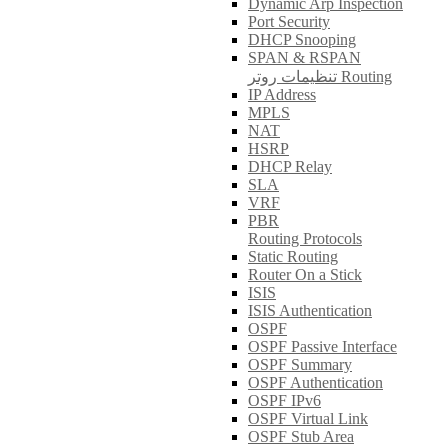
Dynamic Arp Inspection
Port Security
DHCP Snooping
SPAN & RSPAN
تنظیمات روتر Routing
IP Address
MPLS
NAT
HSRP
DHCP Relay
SLA
VRF
PBR
Routing Protocols
Static Routing
Router On a Stick
ISIS
ISIS Authentication
OSPF
OSPF Passive Interface
OSPF Summary
OSPF Authentication
OSPF IPv6
OSPF Virtual Link
OSPF Stub Area