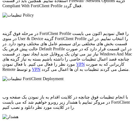
استفاده نماییم. همچنین باید در قسمت Firewall/ Network Options گزینه
Compliant With FortiClient Profile فعال گردد.
در مرحله فوق گزینه FortiClient Profile را فعال نمودیم اکنون می بایست
در منوی User & Device گزینه FortiClient Profile را انتخاب نماییم. در این
قسمت بخش های مختلفی برای سیستم عامل های مختلف وجود دارد. در
حالت پیش فرض یک Default Profile در این قسمت قرار دارد که در صورت
نیاز نیز می توان یک پروفایل جدید ایجاد نمود. در قسمت Windows And Mac
چنانچه قصد اعمال تنظیمات خاصی را داشته باشیم بسته به نیاز گزینه های
کاربرانی که به صورت
VPN
مورد نظر را فعال می کنیم. با فعال نمودن
متصل می گردند تنظیمات به آن ها اعمال می گردد.
VPN
Remote و توسط
با انجام تنظیمات فوق چنانچه در کلاینت اقدام به باز نمودن یک صفحه وب
در مروگر نماییم با هشدار زیر روبرو خواهیم شد که می بایست FortiClient
را در کلاینت مورد نظر دانلود و نصب کنیم.