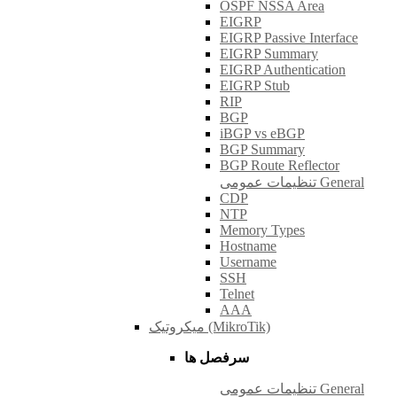
OSPF NSSA Area
EIGRP
EIGRP Passive Interface
EIGRP Summary
EIGRP Authentication
EIGRP Stub
RIP
BGP
iBGP vs eBGP
BGP Summary
BGP Route Reflector
تنظیمات عمومی General
CDP
NTP
Memory Types
Hostname
Username
SSH
Telnet
AAA
میکروتیک (MikroTik)
سرفصل ها
تنظیمات عمومی General