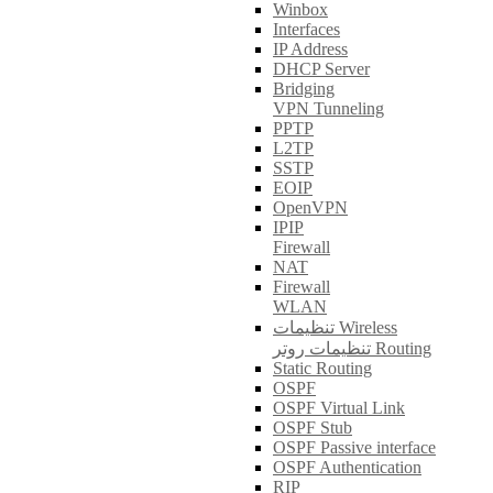
Winbox
Interfaces
IP Address
DHCP Server
Bridging
VPN Tunneling
PPTP
L2TP
SSTP
EOIP
OpenVPN
IPIP
Firewall
NAT
Firewall
WLAN
تنظیمات Wireless
تنظیمات روتر Routing
Static Routing
OSPF
OSPF Virtual Link
OSPF Stub
OSPF Passive interface
OSPF Authentication
RIP