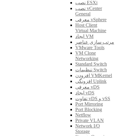
نصب ESXi
نصب vCenter
General
معرفی vSphere
Host Client
Virtual Machine
ایجاد VM
مرتب سازی عناصر
VMware Tools
VM Clone
Networking
Standard Switch
تنظیمات Switch
افزودن VMKernel
افزونگی Uplink
معرفی vDS
ایجاد vDS
تفاوت vDS و vSS
Port Mirroring
Port Blocking
Netflow
Private VLAN
Network I/O
Storage