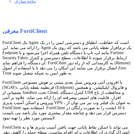
پیاده سازی
معرفی FortiClient
FortiClient یک Agent است که حفاظت، انطباق و دسترسی ایمن را در یک
را ارائه می نماید. این Agent یک نرم‌افزار نقطه پایانی می باشد که روی یک
Endpoint مانند لپ‌ تاپ یا دستگاه تلفن همراه اجرا می‌شود و با Fortinet
Security Fabric ارتباط برقرار نموده تا اطلاعات، سطح دسترسی و کنترل
آن دستگاه را فراهم نماید. FortiClient به کارمندانی که از راه دور (Remote)
اتصال برقرار می نمایند این امکان را می دهد تا با استفاده از اصول Zero
Trust به طور ایمن به شبکه متصل شوند.
FortiClient با افزودن آنتی ویروس نسل بعدی مبتنی بر هوش مصنوعی
(NGAV)، قرنطینه نقطه پایانی (Endpoint) و فایروال اپلیکیشن، و همچنین
پشتیبانی از Sandbox تحت Cloud، کنترل دستگاه USB و محافظت از باج
افزار، قابلیت های امنیتی پیشرفته ای را ارائه می نماید. علاوه بر آنتی
ویروس و اسکن آسیب پذیری VPN ، به عنوان یک فیلتر وب نیز می توان از
FortiClient استفاده نمود. FortiClient تا 10 ایجنت را به صورت رایگان در
دسترس قرار می دهد و چنانچه مقدار بیشتری مورد نیاز باشد می بایست
لایسنس مورد نظر را تهیه نمود.
FortiClient می تواند با اسکن نقاط پایانی جهت یافتن آسیب پذیری ها و به
اشتراک گذاری آن اطلاعات برای اقدام مناسب، سطح حمله را کاهش دهد.