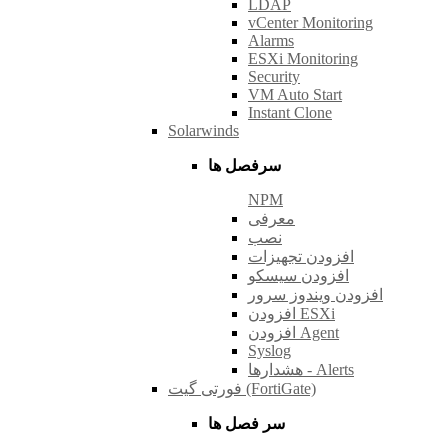
LDAP
vCenter Monitoring
Alarms
ESXi Monitoring
Security
VM Auto Start
Instant Clone
Solarwinds
سرفصل ها
NPM
معرفی
نصب
افزودن تجهیزات
افزودن سیسکو
افزودن ویندوز سرور
افزودن ESXi
افزودن Agent
Syslog
هشدارها - Alerts
فورتی گیت (FortiGate)
سر فصل ها