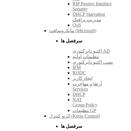
RIP Passive Interface
Security
DHCP Starvation
مدیریت ترافیک
QoS
مایکروسافت (Microsoft)
سرفصل ها
اکتیو دایرکتوری AD
تنظیمات اولیه
نصب اکتیو دایرکتوری
IFM
RODC
ایجاد کاربر
آرتقا و مهاجرت
Services
DHCP
NAT
Group Policy
تنظیمات GP
کریو کنترل (Kerio Control)
سرفصل ها