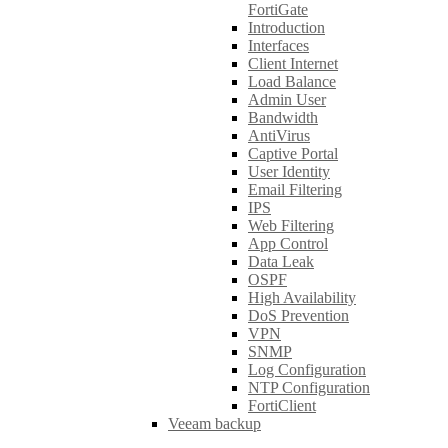
FortiGate
Introduction
Interfaces
Client Internet
Load Balance
Admin User
Bandwidth
AntiVirus
Captive Portal
User Identity
Email Filtering
IPS
Web Filtering
App Control
Data Leak
OSPF
High Availability
DoS Prevention
VPN
SNMP
Log Configuration
NTP Configuration
FortiClient
Veeam backup