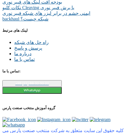
بودجه افت لینک های فیبر نوری
نکات کلیو Cleaving یا برش فیبر نوری
ایمنی چشم در برابر لیزر های شبکه فیبر نوری
backhaul شبکه چیست؟
لینک های مرتبط
راه حل های شبکه
پرسش و پاسخ
درباره ما
تماس با ما
تماس با ما:
+98 (21) 88 32 32 22
WhatsApp
گروه آموزش منتخب صنعت پارس
کلیه حقوق این سایت متعلق به شرکت منتخب صنعت پارس می