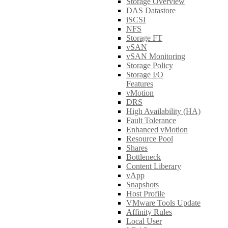
Storage Overview
DAS Datastore
iSCSI
NFS
Storage FT
vSAN
vSAN Monitoring
Storage Policy
Storage I/O
Features
vMotion
DRS
High Availability (HA)
Fault Tolerance
Enhanced vMotion
Resource Pool
Shares
Bottleneck
Content Liberary
vApp
Snapshots
Host Profile
VMware Tools Update
Affinity Rules
Local User