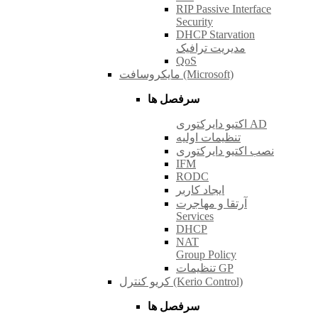
RIP Passive Interface
Security
DHCP Starvation
مدیریت ترافیک
QoS
مایکروسافت (Microsoft)
سرفصل ها
اکتیو دایرکتوری AD
تنظیمات اولیه
نصب اکتیو دایرکتوری
IFM
RODC
ایجاد کاربر
آرتقا و مهاجرت
Services
DHCP
NAT
Group Policy
تنظیمات GP
کریو کنترل (Kerio Control)
سرفصل ها