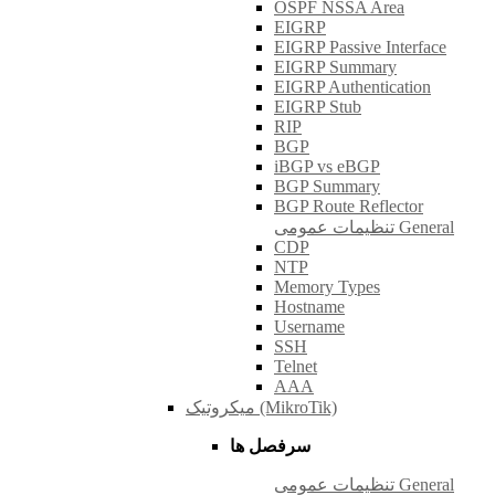
OSPF NSSA Area
EIGRP
EIGRP Passive Interface
EIGRP Summary
EIGRP Authentication
EIGRP Stub
RIP
BGP
iBGP vs eBGP
BGP Summary
BGP Route Reflector
تنظیمات عمومی General
CDP
NTP
Memory Types
Hostname
Username
SSH
Telnet
AAA
میکروتیک (MikroTik)
سرفصل ها
تنظیمات عمومی General