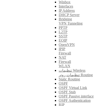
Winbox
Interfaces
IP Address
DHCP Server
Bridging
VPN Tunneling
PPTP
L2TP
SSTP
EOIP
OpenVPN
IPIP
Firewall
NAT
Firewall
WLAN
تنظیمات Wireless
تنظیمات روتر Routing
Static Routing
OSPF
OSPF Virtual Link
OSPF Stub
OSPF Passive interface
OSPF Authentication
RIP