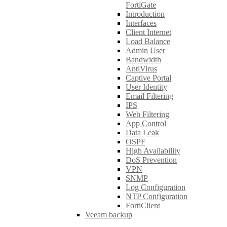
FortiGate
Introduction
Interfaces
Client Internet
Load Balance
Admin User
Bandwidth
AntiVirus
Captive Portal
User Identity
Email Filtering
IPS
Web Filtering
App Control
Data Leak
OSPF
High Availability
DoS Prevention
VPN
SNMP
Log Configuration
NTP Configuration
FortiClient
Veeam backup