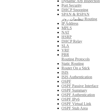
Dynamic Arp Inspection
Port Security
DHCP Snooping
SPAN & RSPAN
تنظیمات روتر Routing
IP Address
MPLS
NAT
HSRP
DHCP Relay
SLA
VRF
PBR
Routing Protocols
Static Routing
Router On a Stick
ISIS
ISIS Authentication
OSPF
OSPF Passive Interface
OSPF Summary
OSPF Authentication
OSPF IPv6
OSPF Virtual Link
OSPF Stub Area