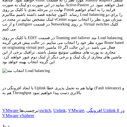
خواهند نمود. چنانچه vmnic مورد نظر را به قسمت Standby adapters منتقل
نمایید در این صورت دو لینک به صورت Active-Passive عمل خواهند نمود. در
نهایت در مرحله بعدی با کلیک بر روی Finish فرایند را به اتمام خواهیم
رساند. اکنون چنانچه قصد داشته باشیم مکانیزم Load balancing را برای دو
لینک مشخص نماییم در مجدد در vCenter میزبان مورد نظر را انتخاب نموده
و از تب Configure در قسمت Networking بر روی Virtual switches کلیک
می کنیم.
با کلیک بر روی EDIT در قسمت Teaming and failover متد Load balancing
مورد نظر خود را انتخاب می نماییم. در حالت پیش فرض گزینه Route based
on originating virtual port فعال می باشد. در این حالت اگر 10 ماشین
مجازی به پورت های منطقی سوئیچ متصل باشند، ترافیک برخی از این
ماشین های مجازی از یک لینک و برخی دیگر از لینک دوم عبور خواهند کرد.
این گزینه انتخاب بهینه خواهد بود.
با ایجاد افزونگی در Uplink نهایتا هم به تحمل پذیری خطا (Fault tolerance) و
هم به Throughput بالاتری دست پیدا خواهیم نمود.
افزونگی Uplink در 8
,
VMware
,
Uplink
,
switch
برچسب‌ها:
VMware
VMware vSphere
مرتبط