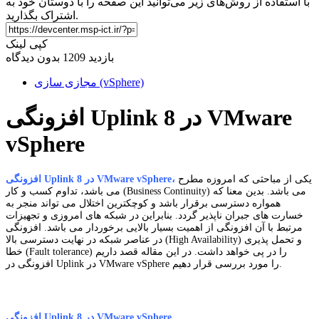
با استفاده از روش‌های زیر می‌توانید این صفحه را با دوستان خود به
اشتراک بگذارید.
کپی لینک
بازدید 1209
بدون دیدگاه
مجازی سازی (vSphere)
افزونگی Uplink در 8 VMware
vSphere
یکی از مباحثی که امروزه مطرح
افزونگی Uplink در 8 VMware vSphere،
می باشد، تداوم کسب و کار (Business Continuity) می باشد. بدین معنا که
همواره دسترسی برقرار باشد و کوچکترین اختلال می تواند منجر به
خسارت های جبران ناپذیر گردد. بنابراین در شبکه های امروزی و تجهیزات
مرتبط با آن افزونگی از اهمیت بسیار بالایی برخوردار می باشد. افزونگی
در عناصر شبکه در نهایت دسترسی بالا (High Availability) و تحمل پذیری
خطا (Fault tolerance) را در پی خواهد داشت. در این مقاله قصد داریم
افزونگی در Uplink در VMware vSphere را مورد بررسی قرار دهیم.
افزونگی Uplink در 8 VMware vSphere