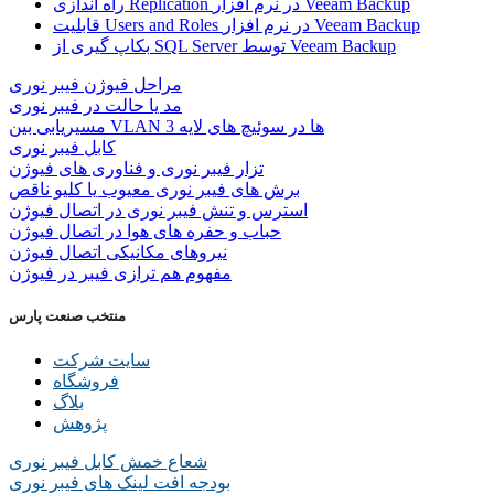
راه اندازی Replication در نرم افزار Veeam Backup
قابلیت Users and Roles در نرم افزار Veeam Backup
بکاپ گیری از SQL Server توسط Veeam Backup
مراحل فیوژن فیبر نوری
مد یا حالت در فیبر نوری
مسیریابی بین VLAN ها در سوئیچ های لایه 3
کابل فیبر نوری
تزار فیبر نوری و فناوری های فیوژن
برش های فیبر نوری معیوب یا کلیو ناقص
استرس و تنش فیبر نوری در اتصال فیوژن
حباب و حفره‌ های هوا در اتصال فیوژن
نیروهای مکانیکی اتصال فیوژن
مفهوم هم ترازی فیبر در فیوژن
منتخب صنعت پارس
سایت شرکت
فروشگاه
بلاگ
پژوهش
شعاع خمش کابل فیبر نوری
بودجه افت لینک های فیبر نوری