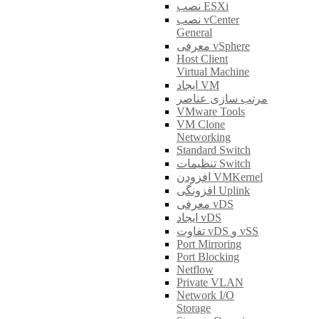
نصب ESXi
نصب vCenter
General
معرفی vSphere
Host Client
Virtual Machine
ایجاد VM
مرتب سازی عناصر
VMware Tools
VM Clone
Networking
Standard Switch
تنظیمات Switch
افزودن VMKernel
افزونگی Uplink
معرفی vDS
ایجاد vDS
تفاوت vDS و vSS
Port Mirroring
Port Blocking
Netflow
Private VLAN
Network I/O
Storage