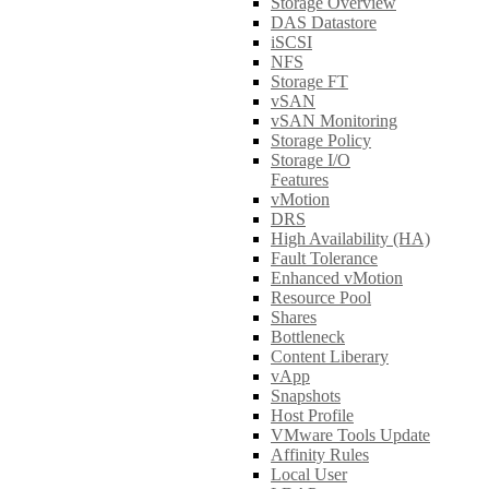
Storage Overview
DAS Datastore
iSCSI
NFS
Storage FT
vSAN
vSAN Monitoring
Storage Policy
Storage I/O
Features
vMotion
DRS
High Availability (HA)
Fault Tolerance
Enhanced vMotion
Resource Pool
Shares
Bottleneck
Content Liberary
vApp
Snapshots
Host Profile
VMware Tools Update
Affinity Rules
Local User