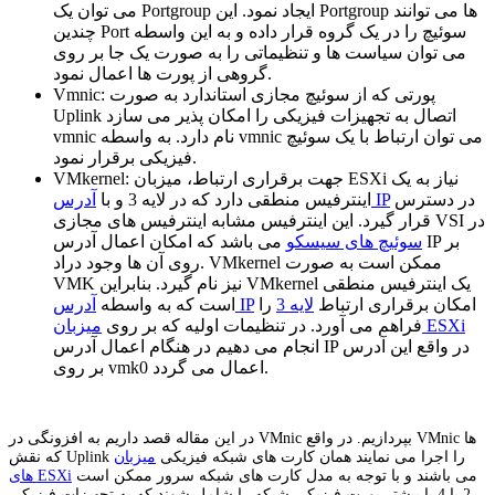
می توان یک Portgroup ایجاد نمود. این Portgroup ها می توانند
چندین Port سوئیچ را در یک گروه قرار داده و به این واسطه
می توان سیاست ها و تنظیماتی را به صورت یک جا بر روی
گروهی از پورت ها اعمال نمود.
Vmnic: پورتی که از سوئیچ مجازی استاندارد به صورت
Uplink اتصال به تجهیزات فیزیکی را امکان پذیر می سازد
vmnic نام دارد. به واسطه vmnic می توان ارتباط با یک سوئیچ
فیزیکی برقرار نمود.
VMkernel: جهت برقراری ارتباط، میزبان ESXi نیاز به یک
در دسترس
آدرس IP
اینترفیس منطقی دارد که در لایه 3 و با
قرار گیرد. این اینترفیس مشابه اینترفیس های مجازی VSI در
سوئیچ های سیسکو
می باشد که امکان اعمال آدرس IP بر
روی آن ها وجود دراد. VMkernel ممکن است به صورت
VMK نیز نام گیرد. بنابراین VMkernel یک اینترفیس منطقی
امکان برقراری ارتباط
لایه 3
را
آدرس IP
است که به واسطه
میزبان ESXi
فراهم می آورد. در تنظیمات اولیه که بر روی
انجام می دهیم در هنگام اعمال آدرس IP در واقع این آدرس
بر روی vmk0 اعمال می گردد.
در این مقاله قصد داریم به افزونگی در VMnic بپردازیم. در واقع VMnic ها
که نقش Uplink را اجرا می نمایند همان کارت های شبکه فیزیکی
میزبان
می باشند و با توجه به مدل کارت های شبکه سرور ممکن است
های ESXi
2 یا 4 یا بیشتر پورت فیزیکی شبکه را شامل شوند که به تجهیزات فیزیکی