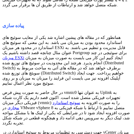
شبکه متصل خواهد شد و ارتباطات از طریق آن ها برقرار می گردد.
پیاده سازی
همانطور که در مقاله های پیشین اشاره شد یکی از معایب سوئیچ های
استاندارد محدود بودن به میزبان می باشد. به این معنی که سوئیچ های
استاندارد در محدود هر میزبان ESXi قابل مدیریت و تنظیم می باشند. به
عنوان مثال چنانچه قصد داشته باشیم یک Portgroup برای سوئیچی در چند
ایجاد کنیم این کار می بایست به صورت میزبان به میزبان
میزبان ESXi
انجام پذیرد. هرچند این محدودیت در سوئیچ های توزیع شده (Distributed
Switch) برطرف خواهد شد که در مقاله های آتی به مباحث مربوط به
سویئچ های توزیع شده (Distributed Switch) خواهیم پرداخت. جهت ایجاد
آپلینک افزونه نیز می بایست این فرایند را میزبان به میزبان و بر روی
سوئیچ مورد نظر اعمال نماییم.
در حال حاضر به صورت پیش فرض vmnic0 به عنوان تنها Uplink به
تجهیزات فیزیکی متصل شده است. اکنون قصد داریم یک کارت شبکه
فیزیکی دیگر میزبان (vmnic) را به صورت افزونه به
سوئیچ استاندارد
مجازی
در VMware vSphere 8 متصل نماییم تا ارتباط با شبکه فیزیکی به
صورت افزونه ایجاد شود تا در شرایطی که یکی از لینک ها با مشکل مواجه
شد، لینک دیگر به سرویس دهی ادامه داد و هیچگونه قطعی در شبکه شکل
تجربه نگردد.
جهت دسترسی به تنظیمات مربوط به سوئیچ استاندارد، در vCenter میزبان