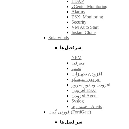
LDAP
vCenter Monitoring
Alarms
ESXi Monitoring
Security
VM Auto Start
Instant Clone
Solarwinds
سرفصل ها
NPM
معرفی
نصب
افزودن تجهیزات
افزودن سیسکو
افزودن ویندوز سرور
افزودن ESXi
افزودن Agent
Syslog
هشدارها - Alerts
فورتی گیت (FortiGate)
سر فصل ها