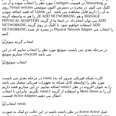
مورد نظر را انتخاب نموده و از تب Configure در قسمت Networking بر
روی Virtual switches کلیک می کنیم. در پنجره در دسترس اکنون سوئیچی
که قصد اضافه نمودن Uplink به آن را داریم قابل مشاهده می باشد. این
کار را هم به واسطه گزینه ADD NETWORKING و هم MANAGE
PHYSICAL ADAPTERS می توان انجام داد. در اینجا ما از گزینه ADD
NETWORKING استفاده خواهیم نمود. با کلیک بر روی گزینه ADD
NETWORKING در پنجره باز شده Physical Network Adapter را انتخاب می
کنیم.
در مرحله بعدی می بایست سوئیچ مورد نظر را انتخاب نماییم که در این
سناریو سوئیچ vSwitch0 می باشد.
در مرحله بعدی می بایست vmnic (کارت شبکه فیزیکی سرور که به
واسطه کابل شبکه به تجهیزات فیزیکی متصل می باشد) مورد نظر را
اضافه نماییم. در این سناریو قصد داریم vmnic1 را به عنوان افزونه در نظر
بگیریم. بنابراین با انتخاب vmnic1 و استفاده از گزینه Move Down آن را به
قسمت Active Adapters انتقال می دهیم.
در نظر داشته باشید در این حالت دو لینک به صورت Active-Active عمل