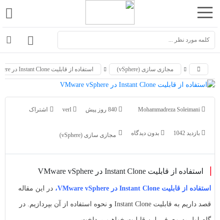
اشتراک
اشتراک
گذاری
گذاری
با
با
مجازی سازی (vSphere)
استفاده از قابلیت Instant Clone در VMware vSphere
استفاده
استفاده
از
از
روش‌های
روش‌های
Mohammadreza Soleimani
840 روز پیش
verl
زیر
زیر
می‌توانید
می‌توانید
بازدید 1042
بدون دیدگاه
مجازی سازی (vSphere)
این
این
صفحه
صفحه
را
استفاده از قابلیت Instant Clone در VMware vSphere
را
با
با
استفاده از قابلیت Instant Clone در VMware vSphere،
در این مقاله
دوستان
دوستان
قصد داریم به قابلیت Instant Clone و نحوه استفاده از آن بپردازیم. در
خود
خود
گام اول به معرفی این قابلیت خواهیم پرداخت.