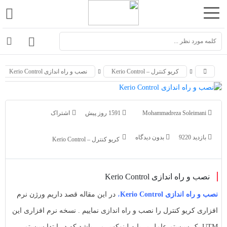
اشتراک
اشتراک
گذاری
گذاری
با
با
کریو کنترل – Kerio Control
نصب و راه اندازی Kerio Control
استفاده
استفاده
از
از
روش‌های
روش‌های
Mohammadreza Soleimani
1591 روز پیش
زیر
زیر
می‌توانید
می‌توانید
بازدید 9220
بدون دیدگاه
کریو کنترل – Kerio Control
این
این
صفحه
صفحه
را
نصب و راه اندازی Kerio Control
را
با
با
نصب و راه اندازی Kerio Control
،
در این مقاله قصد داریم ورژن نرم
دوستان
دوستان
افزاری کریو کنترل را نصب و راه اندازی نماییم . نسخه نرم افزاری این
خود
خود
UTM یک سیستم عامل بر پایه لینوکس می باشد که در ابتدا سیستم