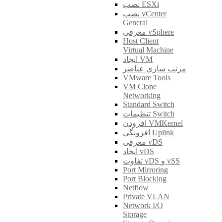
نصب ESXi
نصب vCenter
General
معرفی vSphere
Host Client
Virtual Machine
ایجاد VM
مرتب سازی عناصر
VMware Tools
VM Clone
Networking
Standard Switch
تنظیمات Switch
افزودن VMKernel
افزونگی Uplink
معرفی vDS
ایجاد vDS
تفاوت vDS و vSS
Port Mirroring
Port Blocking
Netflow
Private VLAN
Network I/O
Storage