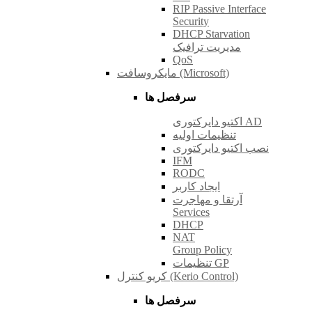
RIP Passive Interface
Security
DHCP Starvation
مدیریت ترافیک
QoS
مایکروسافت (Microsoft)
سرفصل ها
اکتیو دایرکتوری AD
تنظیمات اولیه
نصب اکتیو دایرکتوری
IFM
RODC
ایجاد کاربر
آرتقا و مهاجرت
Services
DHCP
NAT
Group Policy
تنظیمات GP
کریو کنترل (Kerio Control)
سرفصل ها