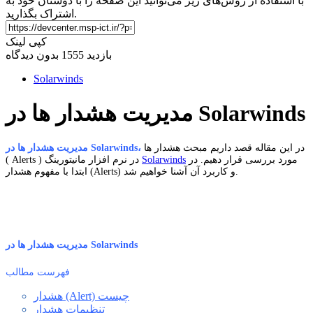
با استفاده از روش‌های زیر می‌توانید این صفحه را با دوستان خود به
اشتراک بگذارید.
کپی لینک
بازدید 1555
بدون دیدگاه
Solarwinds
مدیریت هشدار ها در Solarwinds
در این مقاله قصد داریم مبحث هشدار ها
مدیریت هشدار ها در Solarwinds،
مورد بررسی قرار دهیم. در
Solarwinds
( Alerts ) در نرم افزار مانیتورینگ
ابتدا با مفهوم هشدار (Alerts) و کاربرد آن آشنا خواهیم شد.
مدیریت هشدار ها در Solarwinds
فهرست مطالب
هشدار (Alert) چیست
تنظیمات هشدار