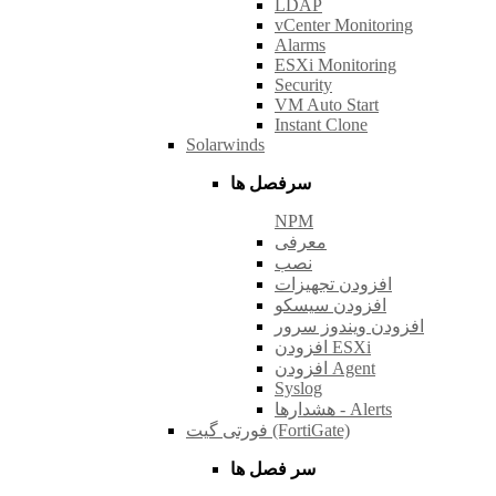
LDAP
vCenter Monitoring
Alarms
ESXi Monitoring
Security
VM Auto Start
Instant Clone
Solarwinds
سرفصل ها
NPM
معرفی
نصب
افزودن تجهیزات
افزودن سیسکو
افزودن ویندوز سرور
افزودن ESXi
افزودن Agent
Syslog
هشدارها - Alerts
فورتی گیت (FortiGate)
سر فصل ها