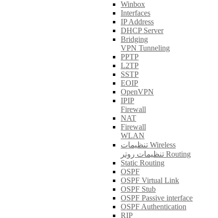
Winbox
Interfaces
IP Address
DHCP Server
Bridging
VPN Tunneling
PPTP
L2TP
SSTP
EOIP
OpenVPN
IPIP
Firewall
NAT
Firewall
WLAN
تنظیمات Wireless
تنظیمات روتر Routing
Static Routing
OSPF
OSPF Virtual Link
OSPF Stub
OSPF Passive interface
OSPF Authentication
RIP