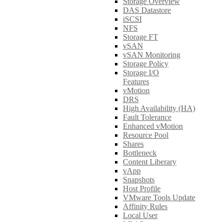
Storage Overview
DAS Datastore
iSCSI
NFS
Storage FT
vSAN
vSAN Monitoring
Storage Policy
Storage I/O
Features
vMotion
DRS
High Availability (HA)
Fault Tolerance
Enhanced vMotion
Resource Pool
Shares
Bottleneck
Content Liberary
vApp
Snapshots
Host Profile
VMware Tools Update
Affinity Rules
Local User