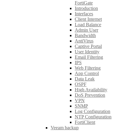
FortiGate
Introduction
Interfaces
Client Internet
Load Balance
Admin User
Bandwidth
AntiVirus
Captive Portal
User Identity
Email Filtering
IPS
Web Filtering
App Control
Data Leak
OSPF
High Availability
DoS Prevention
VPN
SNMP
Log Configuration
NTP Configuration
FortiClient
Veeam backup