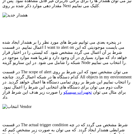
نیز می توان هشدار ها را برای برخی کاربران غیر قابل مشاهده نمود. پس از
مقدار دهی موارد ذکر شده بر روی Next کلیک می نماییم.
در پنجره بعدی می توانیم شرط های مورد نظر را بر هشدار ایجاد شده
اعمال نماییم. در قسمت I want to alert on می بایست موجودیتی که این
شرط بر آن اعمال می گردد مشخص شود. که لیستی را در اختیار قرار
خواهد داد که موارد بسیاری در آن وجود دارد و تقریبا همه موارد موجود در
شبکه را شامل می شود. در این سناریو گزینه Node را انتخاب می نماییم.
در قسمت The scope of alert می توان مشخص نمود که این شرط بر روی
کدام دستگاه ها در شبکه اعمال گردد. چنانچه All objects in my environment
را انتخاب نماییم این شرط بر روی تمامی دستگاه ها اعمال خواهد گردید. در
حالت دوم می توان برای دستگاه های انتخابی این شرط را اعمال نمود.
برای مثال می توان
تجهیزات سیسکو
را صورت زیر هدف این شرط قرار
داد.
در قسمت The actual trigger condition شرط مشخص می گردد که در چه
شرایطی هشدار ایجاد گردد. که می توان به صورت زیر مشخص کنیم که