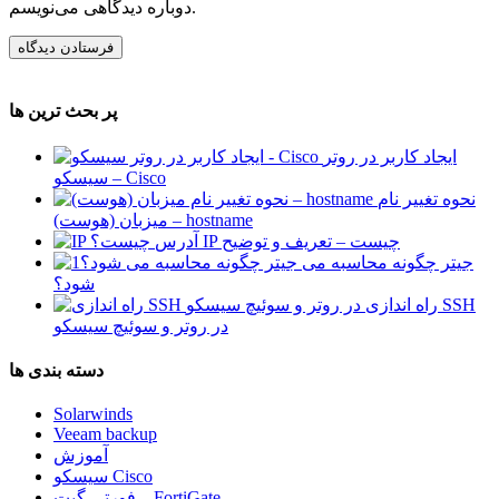
دوباره دیدگاهی می‌نویسم.
پر بحث ترین ها
ایجاد کاربر در روتر
سیسکو – Cisco
نحوه تغییر نام
میزبان (هوست) – hostname
آدرس IP چیست – تعریف و توضیح
جیتر چگونه محاسبه می
شود؟
راه اندازی SSH
در روتر و سوئیچ سیسکو
دسته بندی ها
Solarwinds
Veeam backup
آموزش
سیسکو Cisco
فورتی گیت – FortiGate