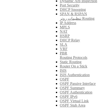
Dynamic Arp Inspection
Port Security
DHCP Snooping
SPAN & RSPAN
تنظیمات روتر Routing
IP Address
MPLS
NAT
HSRP
DHCP Relay
SLA
VRF
PBR
Routing Protocols
Static Routing
Router On a Stick
ISIS
ISIS Authentication
OSPF
OSPF Passive Interface
OSPF Summary
OSPF Authentication
OSPF IPv6
OSPF Virtual Link
OSPF Stub Area