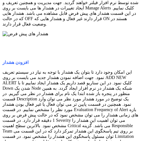
شده توسط نرم افزار فیلتر خواهند گردید. جهت مدیریت و همچنین تعریف و
ایجاد تغییرات در هشدار ها می بایست بر روی Manage Alerts کلیک نماییم.
در این قسمت هشدار های پیش فرض قابل مشاهده می باشد. هشدار هایی
که در حالت OFF قرار دارند غیر فعال و هشدار هایی که ON هستند در
وضعیت فعال قرار دارند.
افزودن هشدار
این امکان وجود دارد تا بتوان یک هشدار با توجه به نیاز در سیستم تعریف
نمود. جهت اضافه نمودن هشدار جدید می بایست بر روی ADD NEW
ALERT کلیک نمود. در این سناریو قصد داریم یک هشدار ایجاد نماییم تا با
Down شدن یک Node شبکه یک هشدار در نرم افزار ایجاد گردد. به همین
منظور در پنجره باز شده ابتدا یک نام برای هشدار در نظر می گیریم. در
قسمت Description یک توضیح در مورد هشدار مورد نظر می توان وارد
نمود. همچنین در قسمت پایین تر می توان فعال یا غیر فعال بودن هشدار
مورد نظر را مشخص نماییم. در قسمت Evaluation Frequency of Alert بازه
های زمانی هشدار را می توان مشخص نمود که در حالت پیش فرض بر روی
1 دقیقه قرار دارد. در قسمت Severity می توان اهمیت این هشدار را
مشخص نمود. بالاترین سطح اهمیت Critical می باشد. گزینه Responsible
Team بر روی تیم پاسخگوی این هشدار تمرکز دارد که در این قسمت می
توان مسئول پاسخگوی این هشدار را مشخص نمود. در قسمت Limitation