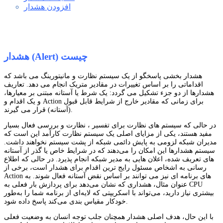
افزودن هشدار
هشدار (Alert) چیست
هشدار بخشی پاسخگو از یک سیستم نظارت و مانیتورینگ می باشد که
اقداماتی را بر اساس تغییرات در مقادیر متریک انجام می دهد. تعاریف
هشدارها از دو جزء تشکیل می گردد: یک شرط یا آستانه مبتنی بر معیارها،
و یک اقدام و Action برای زمانی که مقادیر خارج از شرایط قابل قبول
(آستانه) قرار می گیرند.
در حالی که سیستم های نظارت برای تفسیر ، نظارت و بررسی فعال بسیار
مفید هستند، یکی از مزایای اصلی یک سیستم نظارت کارآمد این است که
مدیران شبکه لزومی به پایش دائمی شبکه از پشت سیستم نخواهند داشت.
سیستم هشدارها این امکان را می‌دهند که در شرایط خاص یا گذر از آستانه
های تعریف شده، اعلان هایی به مدیر شبکه انجام پذیرد. در حالی که اطلاع
رسانی به اشخاص مسئول رایج ترین اقدام برای هشدار است، برخی از
Action های برنامه ای نیز می توانند بر اساس نقض آستانه فعال شوند. به
عنوان مثال، هشداری که نشان می‌دهد برای پردازش بار فعلی به CPU
بیشتری نیاز دارید، می‌تواند با اسکریپتی که لایه‌ای از برنامه شما را به‌طور
خودکار مقیاس ‌بندی می‌کند پاسخ داده شود.
با این حال، هدف اصلی هشدار همچنان جلب توجه انسان به وضعیت فعلی