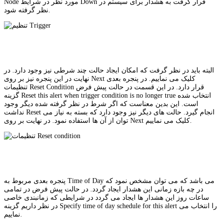
Node مورد نظر در شرایط Down قرار گرفت به هشدار برای سیستم در
نظر گرفته شود.
البته باید در نظر گرفت که امکان ایجاد حالت چند شرطی نیز وجود دارد. در
نهایت در این پنجره نیز بر روی Next کلیک می نماییم. در پنجره بعدی
تنظیمات Reset Condition قرار دارد. در این قسمت در حالت پیش فرض
گزینه Reset this alert when trigger condition is no longer true انتخاب شده
است. این بدین معناست که اگر شرط در نظر گرفته شده دیگر وجود
نداشت Reset انجام گیرد. حالت های دیگر نیز وجود دارد که بسته به نیاز می
توان از آن ها استفاده نمود. در نهایت بر روی Next کلیک می نماییم.
پنجره بعدی مربوط به Time of Day می باشد که می توان مشخص نمود که
در چه بازه زمانی این هشدار ایجاد گردد. در حالت پیش فرض در تمامی
ساعات روز این هشدار ها ایجاد می گردد در شرایطی که زمانبندی خاصی
در نظر داریم گزینه Specify time of day schedule for this alert را انتخاب می
نماییم.