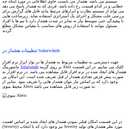
سیستم می باشد. هشدار می بایست حاوی اطلاعاتی در مورد اینکه چه
خطایی و در کدام قسمت رخ داده باشد. فردی که به هشدار پاسخ می دهد
می تواند از سیستم نظارت و ابزارهای مرتبط مانند فایل های گزارش برای
بررسی علت مشکل و اجرای یک استراتژی استفاده نماید. زیرساخت هایی
با پیچیدگی حتی متوسط نیاز به تمایز در شدت هشدار دارد تا تیم ها یا افراد
مسئول بتوانند با استفاده از روش های متناسب با مقیاس مشکل مطلع
گردند.
تنظیمات هشدار در Solarwinds
جهت دسترسی به تنظیمات مربوط به هشدار ها در نوار ابزار نرم افزار
بر روی گزینه Alert کلیک می نماییم. در این قسمت
Solarwinds
مانیتورینگ
هشدار های ایجاد شده در نرم افزار قابل مشاهده می باشد. در نرم افزار به
صورت پیش فرض تعدادی هشدار از قبل تعریف شده است. این امکان نیز
وجود دارد که بر اساس نیاز بتوان هشدار هایی را تعریف نمود. نمایی از
محیط منوی Alerts به صورت زیر قابل مشاهده می باشد:
در این قسمت امکان فیلتر نمودن هشدار های ایجاد شده بر اساس اهمیت
(Severity) نیز وجود دارد که با انتخاب Severity مورد نظر هشدار های تولید