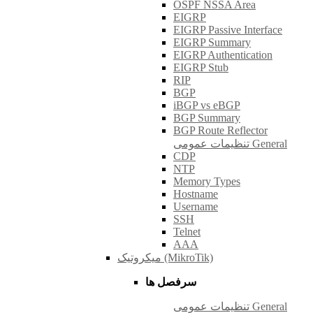
OSPF NSSA Area
EIGRP
EIGRP Passive Interface
EIGRP Summary
EIGRP Authentication
EIGRP Stub
RIP
BGP
iBGP vs eBGP
BGP Summary
BGP Route Reflector
تنظیمات عمومی General
CDP
NTP
Memory Types
Hostname
Username
SSH
Telnet
AAA
میکروتیک (MikroTik)
سرفصل ها
تنظیمات عمومی General