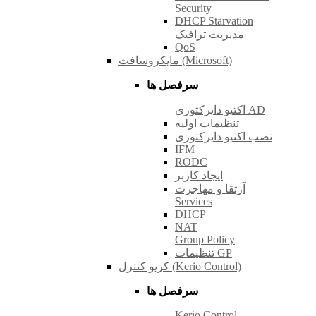
Security
DHCP Starvation
مدیریت ترافیک
QoS
مایکروسافت (Microsoft)
سرفصل ها
اکتیو دایرکتوری AD
تنظیمات اولیه
نصب اکتیو دایرکتوری
IFM
RODC
ایجاد کاربر
آرتقا و مهاجرت
Services
DHCP
NAT
Group Policy
تنظیمات GP
کریو کنترل (Kerio Control)
سرفصل ها
Kerio Control