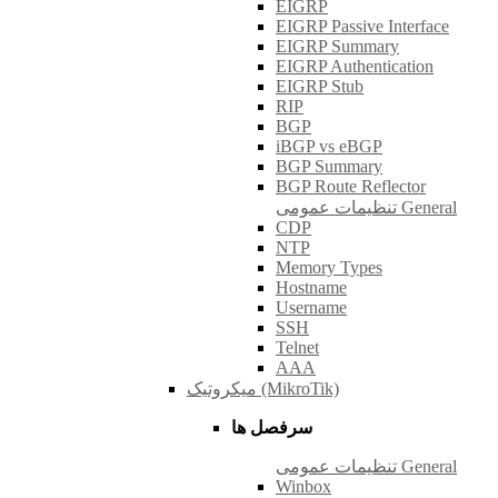
EIGRP
EIGRP Passive Interface
EIGRP Summary
EIGRP Authentication
EIGRP Stub
RIP
BGP
iBGP vs eBGP
BGP Summary
BGP Route Reflector
تنظیمات عمومی General
CDP
NTP
Memory Types
Hostname
Username
SSH
Telnet
AAA
میکروتیک (MikroTik)
سرفصل ها
تنظیمات عمومی General
Winbox