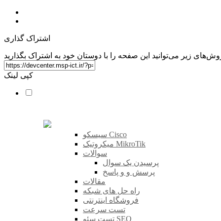
اشتراک گذاری
کپی لینک
سیسکو Cisco
میکروتیک MikroTik
سوالات
پرسیدن یک سوال
پرسش و و پاسخ
مقالات
راه حل های شبکه
فروشگاه اینترنتی
تست سرعت
تست سئو SEO