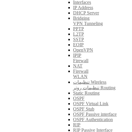
Interfaces
IP Address
DHCP Server
Bridging
VPN Tunneling
PPTP
L2TP
SSTP
EOIP
OpenVPN
IPIP
Firewall
NAT
Firewall
WLAN
تنظیمات Wireless
تنظیمات روتر Routing
Static Routing
OSPF
OSPF Virtual Link
OSPF Stub
OSPF Passive interface
OSPF Authentication
RIP
RIP Passive Interface