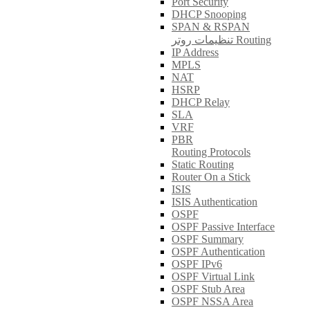
Port Security
DHCP Snooping
SPAN & RSPAN
تنظیمات روتر Routing
IP Address
MPLS
NAT
HSRP
DHCP Relay
SLA
VRF
PBR
Routing Protocols
Static Routing
Router On a Stick
ISIS
ISIS Authentication
OSPF
OSPF Passive Interface
OSPF Summary
OSPF Authentication
OSPF IPv6
OSPF Virtual Link
OSPF Stub Area
OSPF NSSA Area