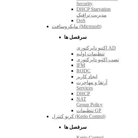
Security
DHCP Starvation
مدیریت ترافیک
QoS
مایکروسافت (Microsoft)
سرفصل ها
اکتیو دایرکتوری AD
تنظیمات اولیه
نصب اکتیو دایرکتوری
IFM
RODC
ایجاد کاربر
آرتقا و مهاجرت
Services
DHCP
NAT
Group Policy
تنظیمات GP
کریو کنترل (Kerio Control)
سرفصل ها
Kerio Control