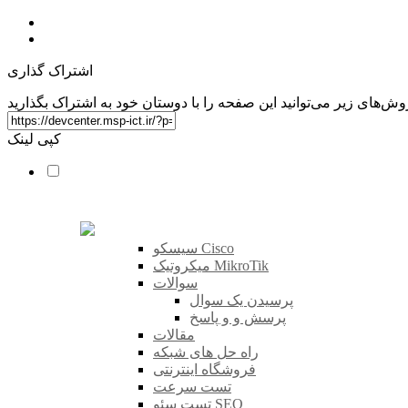
اشتراک گذاری
کپی لینک
سیسکو Cisco
میکروتیک MikroTik
سوالات
پرسیدن یک سوال
پرسش و و پاسخ
مقالات
راه حل های شبکه
فروشگاه اینترنتی
تست سرعت
تست سئو SEO