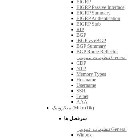
EIGRP
EIGRP Passive Interface
EIGRP Summary
EIGRP Authentication
EIGRP Stub
RIP
BGP
iBGP vs eBGP
BGP Summary
BGP Route Reflector
تنظیمات عمومی General
CDP
NTP
Memory Types
Hostname
Username
SSH
Telnet
AAA
میکروتیک (MikroTik)
سرفصل ها
تنظیمات عمومی General
Winbox