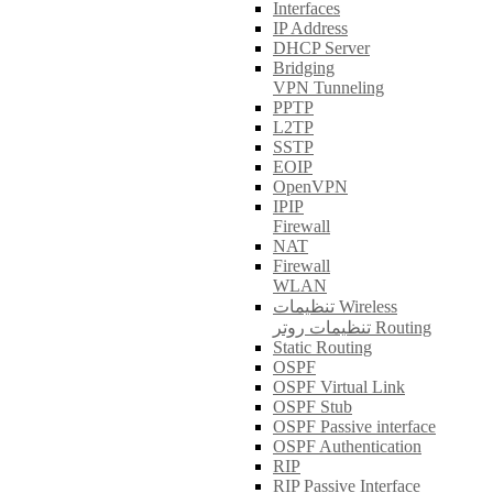
Interfaces
IP Address
DHCP Server
Bridging
VPN Tunneling
PPTP
L2TP
SSTP
EOIP
OpenVPN
IPIP
Firewall
NAT
Firewall
WLAN
تنظیمات Wireless
تنظیمات روتر Routing
Static Routing
OSPF
OSPF Virtual Link
OSPF Stub
OSPF Passive interface
OSPF Authentication
RIP
RIP Passive Interface