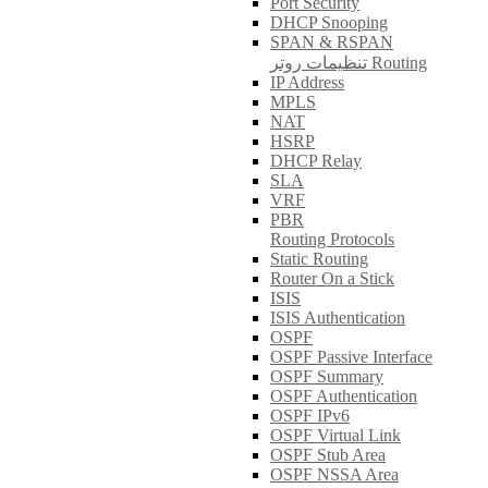
Port Security
DHCP Snooping
SPAN & RSPAN
تنظیمات روتر Routing
IP Address
MPLS
NAT
HSRP
DHCP Relay
SLA
VRF
PBR
Routing Protocols
Static Routing
Router On a Stick
ISIS
ISIS Authentication
OSPF
OSPF Passive Interface
OSPF Summary
OSPF Authentication
OSPF IPv6
OSPF Virtual Link
OSPF Stub Area
OSPF NSSA Area