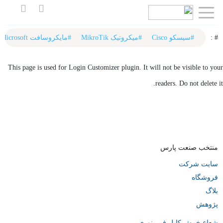
اشتراک
گذاری
# :‌
#سیسکو Cisco
#میکروتیک MikroTik
#مایکروسافت Microsoft
با
This page is used for Login Customizer plugin. It will not be visible to your
استفاده
readers. Do not delete it.
از
روش‌های
زیر
می‌توانید
این
منتخب صنعت پارس
صفحه
سایت شرکت
را
فروشگاه
با
بلاگ
دوستان
پژوهش
خود
شعاع خمش کابل فیبر نوری