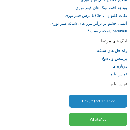
به
بودجه افت لینک های فیبر نوری
اشتراک
نکات کلیو Cleaving یا برش فیبر نوری
بگذارید.
ایمنی چشم در برابر لیزر های شبکه فیبر نوری
backhaul شبکه چیست؟
کپی
لینک های مرتبط
لینک
راه حل های شبکه
پرسش و پاسخ
درباره ما
تماس با ما
تماس با ما:
+98 (21) 88 32 32 22
WhatsApp